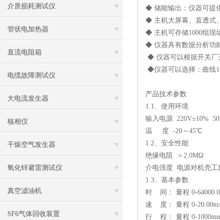
介质损耗测试仪
◆ 储能输出：仪器可提
◆ 主机大屏幕、直透
管状电加热器
◆ 主机可存储1000
◆ 仪器具有数据分析功
直流电阻箱
◆ 仪器可以根据开关厂
◆仪器可以选择：曲线1
电缆故障测试仪
产品技术参数
大电流发生器
1.1、使用环境
输入电源
220V±10% 5
核相仪
温
度
-20～45℃
1.2、安全性能
干燥空气发生器
绝缘电阻
＞
2.0MΩ
氧化锌避雷测试仪
介电强度
电源对机壳工
1.3、基本参数
真空滤油机
时
间：
量程
0-64000
速
度：
量程
0-20.0
SF6气体回收装置
行
程：
量程
0-1000m