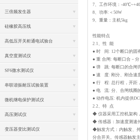
7、工作环境：-40℃~+4
三倍频发生器
8、功率:＜50W
9、重量：主机5kg
硅橡胶高压线
性能特点
高低压开关柜通电试验台
2.1、性 能
● 时 间: 12个断口
真空度测试仪
● 重 合闸: 每断口合
● 弹 跳: 每断口的
SF6微水测试仪
● 速 度: 刚分、刚
● 行 程: 总行程，开
串联谐振耐压试验装置
● 电 流: 分、合闸线
● 动作电压: 机内提
微机继电保护测试仪
2.2、特 点
◆ 仪器采用工控机架构
高压测试仪
◆ 传感器：加速度测速
变压器变比测试仪
◆触发方式：内触发、
分合开关。传感器触发