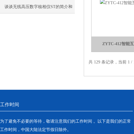
术特点
谈谈无线高压数字核相仪ST的简介和
参数
ZYTC-412智
共 129 条记录，当前 1 
工作时间
为了避免不必要的等待，敬请注意我们的工作时间 。以下是我们的正常
工作时间，中国大陆法定节假日除外。