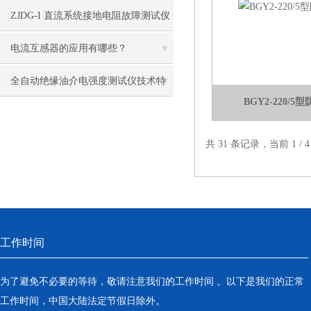
标及使用注意
ZJDG-I 直流系统接地电阻故障测试仪
工作原理
电流互感器的应用有哪些？
​全自动绝缘油介电强度测试仪技术特
BGY2-220/
征
共 31 条记录，当前 1 /
工作时间
为了避免不必要的等待，敬请注意我们的工作时间 。以下是我们的正常
工作时间，中国大陆法定节假日除外。