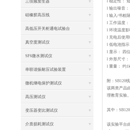
l 稳定性： 
三倍频发生器
l 输出噪音：
硅橡胶高压线
l 输入/书粗隔
l 工作温度： 
高低压开关柜通电试验台
l 环境温度影响
l 充电后使用
真空度测试仪
l 低电池指示：
l 显示： 
SF6微水测试仪
l 外形尺寸： 
l 重量： 约1
串联谐振耐压试验装置
附：
SB12
微机继电保护测试仪
该两类产品
理教育实验
高压测试仪
其中：
SB1
变压器变比测试仪
介质损耗测试仪
该实验平台