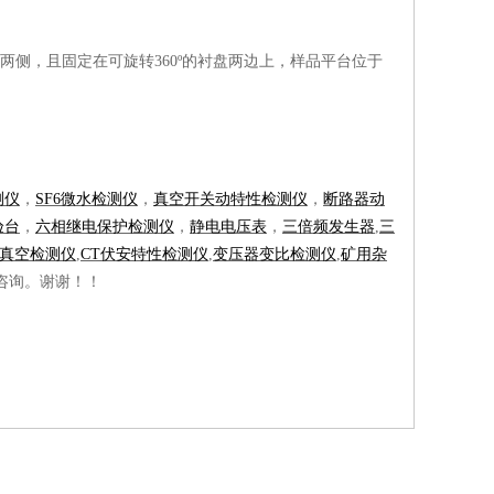
两侧，且固定在可旋转360º的衬盘两边上，样品平台位于
测仪
，
SF6微水检测仪
，
真空开关动特性检测仪
，
断路器动
验台
，
六相继电保护检测仪
，
静电电压表
，
三倍频发生器
,
三
真空检测仪
,
CT伏安特性检测仪
,
变压器变比检测仪
,
矿用杂
咨询。谢谢！！