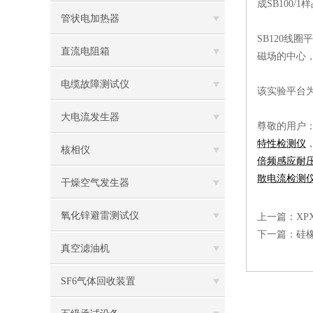
成SB100/
管状电加热器
SB120线
直流电阻箱
磁场的中心，
电缆故障测试仪
该实验平台
大电流发生器
尊敬的用户
特性检测仪
核相仪
倍频感应耐
散电流检测
干燥空气发生器
氧化锌避雷测试仪
上一篇：
X
下一篇：
硅
真空滤油机
SF6气体回收装置