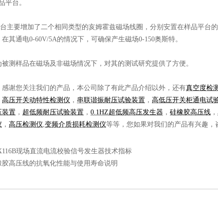
1样品平台。
圈平台主要增加了二个相同类型的亥姆霍兹磁场线圈，分别安置在样品平台的
在其通电0-60V/5A的情况下，可确保产生磁场0-150奥斯特。
为被测样品在磁场及非磁场情况下，对其的测试研究提供了方便。
：感谢您关注我们的产品，本公司除了有此产品介绍以外，还有
真空度检
，
高压开关动特性检测仪
，
串联谐振耐压试验装置
，
高低压开关柜通电试
压装置
，
超低频耐压试验装置
，
0.1HZ超低频高压发生器
，
硅橡胶高压线
，
仪
，
高压检测仪
,
变频介质损耗检测仪
等等，您如果对我们的产品有兴趣，
PX116B现场直流电流校验信号发生器技术指标
橡胶高压线的抗氧化性能与使用寿命说明