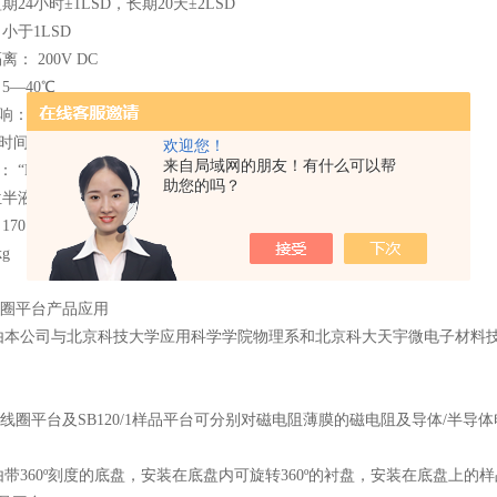
短期24小时±1LSD，长期20天±2LSD
 小于1LSD
离： 200V DC
5—40℃
： 0.01%FS / ℃
时间： 20mA输出约8小时
欢迎您！
来自局域网的朋友！有什么可以帮
 “LOW BATTERY"
助您的吗？
四位半液晶显示数据
170×84×50mm
kg
0线圈平台
产品应用
由本公司与北京科技大学应用科学学院物理系和北京科大天宇微电子材料
。
20线圈平台及SB120/1样品平台可分别对磁电阻薄膜的磁电阻及导体/半
由带
360º刻度的底盘，安装在底盘内可旋转360º的衬盘，安装在底盘上