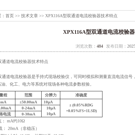
置：
首页
>>
技术文章
>> XPX116A型双通道电流校验器技术特点
XPX116A型双通道电流校验
浏览次数：
484
发布日期：
2025
A型双通道电流校验器
技术特点
A型双通道电流校验器是手持式现场校验仪，可同时模拟和测量直流电流信号
石油、化工、电力等系统对现场各种电流参数校验。
量程
范围
分辨力
准确度
mA
±50.00mA
10µA
± (0.05%RDG
0.00mA
0-24mA
10µA
+0.05%FS+1LSD)
10µA
路电流
0-30mA
抗： mA约10Ω
负载： 20mA（非稳压）