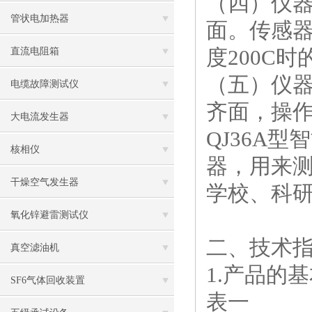
（四）仪
管状电加热器
面。传感
度
200C
直流电阻箱
（五）仪
电缆故障测试仪
齐面，操
大电流发生器
QJ36A
核相仪
器，用来
干燥空气发生器
学校、科
氧化锌避雷测试仪
二、技术
真空滤油机
1.产品的
SF6气体回收装置
表一