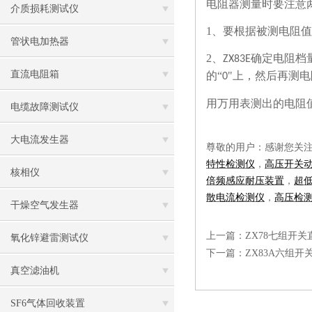
电阻器测量时要注意
介质损耗测试仪
1
、要根据被测电阻值
管状电加热器
2
、
确定电阻档
ZX83E
直流电阻箱
的“
"上，然后再测
0
用万用表测出的电阻
电缆故障测试仪
大电流发生器
尊敬的用户：感谢您关
特性检测仪
，
高压开关
核相仪
倍频感应耐压装置
，
超
散电流检测仪
，
高压检
干燥空气发生器
上一篇：
​ZX78七组开
氧化锌避雷测试仪
下一篇：
ZX83A六组
真空滤油机
SF6气体回收装置