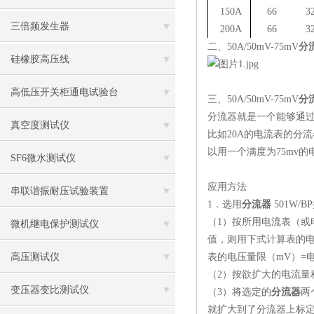
150A
66
3
三倍频发生器
200A
66
3
二、
50A/50mV-75mV
分
硅橡胶高压线
高低压开关柜通电试验台
三、
50A/50mV-75mV
分
分流器就是一个能够通
真空度测试仪
比如20A的电流表的分流
以用一个满度为75mv
SF6微水测试仪
应用方法
串联谐振耐压试验装置
1．选用
分流器
501W/
（
1）按所用电流表（或
微机继电保护测试仪
值，则用下式计算表的
高压测试仪
表的电压量限（
mV）=
（
2）按欲扩大的电流量
变压器变比测试仪
（
3）将选定的
分流器
两
就扩大到了分流器上标