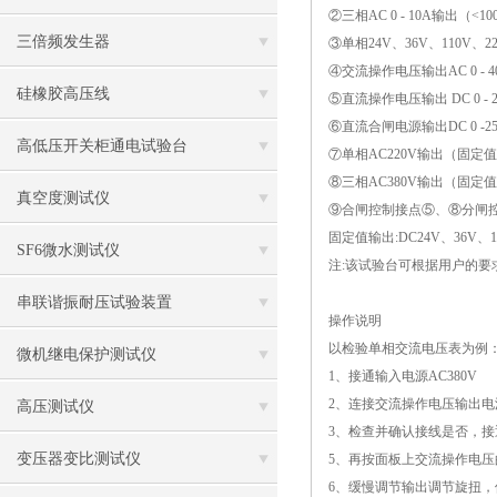
②三相AC 0 - 10A输出（<
三倍频发生器
③单相24V、36V、110V、
④交流操作电压输出AC 0 - 4
硅橡胶高压线
⑤直流操作电压输出 DC 0 - 2
⑥直流合闸电源输出DC 0 -2
高低压开关柜通电试验台
⑦单相AC220V输出（固定
⑧三相AC380V输出（固定
真空度测试仪
⑨合闸控制接点⑤、⑧分闸
固定值输出
:DC24V、36V、1
SF6微水测试仪
注
:该试验台可根据用户的要
串联谐振耐压试验装置
操作说明
以检验单相交流电压表为例
微机继电保护测试仪
1、接通输入电源AC380V
2、连接交流操作电压输出电
高压测试仪
3、检查并确认接线是否，接
变压器变比测试仪
5、再按面板上交流操作电压
6、缓慢调节输出调节旋扭