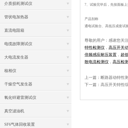
介质损耗测试仪
7、试验完毕后，先按面板上
管状电加热器
产品别称
通电试验台、高低压成套试
直流电阻箱
尊敬的用户：感谢您关
电缆故障测试仪
特性检测仪
，
高压开关
倍频感应耐压装置
，
超
大电流发生器
散电流检测仪
，
高压检
核相仪
上一篇：
断路器动特性
干燥空气发生器
下一篇：
高压开关特性
氧化锌避雷测试仪
真空滤油机
SF6气体回收装置