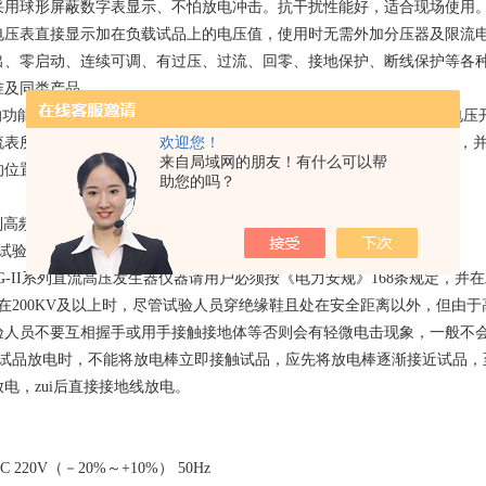
采用球形屏蔽数字表显示、不怕放电冲击。抗干扰性能好，适合现场使用
电压表直接显示加在负载试品上的电压值，使用时无需外加分压器及限流
出、零启动、连续可调、有过压、过流、回零、接地保护、断线保护等各
准及同类产品。
的功能，做氧化锌避雷器测量带来*的方便。本仪器控制箱上有75%的电压开
欢迎您！
流表所显示的值就是75%的数据，做完后应立即将升压旋钮回到零位上，并
来自局域网的朋友！有什么可以帮
的位置上，再做其它试验。
助您的吗？
系列高频直流高压发生器使用安全警示：
试验器的实验人员必须是具有“高压试验上岗证"的专业人员
ZG-II系列直流高压发生器仪器请用户必须按《电力安规》168条规定，
压在200KV及以上时，尽管试验人员穿绝缘鞋且处在安全距离以外，但由
验人员不要互相握手或用手接触接地体等否则会有轻微电击现象，一般不
容试品放电时，不能将放电棒立即接触试品，应先将放电棒逐渐接近试品，
电，zui后直接接地线放电。
C 220V（－20%～+10%） 50Hz