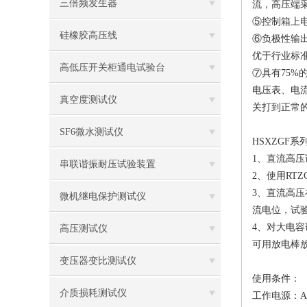
三倍频发生器
流，高压端
⑤控制箱上
硅橡胶高压线
⑥负极性输
优于行业标
高低压开关柜通电试验台
⑦具有75%
电压表、电
真空度测试仪
关打到正常
SF6微水测试仪
HSXZGF
1、直流高压
串联谐振耐压试验装置
2、使用RT
3、直流高
微机继电保护测试仪
流电位，试
4、对大电
高压测试仪
可用放电棒放
变压器变比测试仪
使用条件：
介质损耗测试仪
工作电源：
A