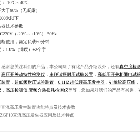
度：
-10℃～40℃
不大于
90%（无凝露）
000米以下
生器技术参数
C220V（-20%～+10%） 50Hz
间断使用，额定负载
60分钟
度：
1.0%（满度）±2个字
：感谢您关注我们的产品，本公司除了有此产品介绍以外，还有
真空度检
，
高压开关动特性检测仪
，
串联谐振耐压试验装置
，
高低压开关柜通电试
压装置
，
超低频耐压试验装置
，
0.1HZ超低频高压发生器
，
硅橡胶高压线
，
仪
，
高压检测仪
,
变频介质损耗检测仪
等等，您如果对我们的产品有兴趣，
GF直流高压发生装置功能特点及技术参数
-ZGF10直流高压发生器应用及技术特点