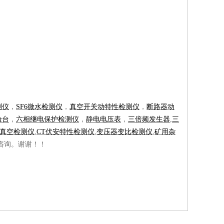
测仪
，
SF6微水检测仪
，
真空开关动特性检测仪
，
断路器动
验台
，
六相继电保护检测仪
，
静电电压表
，
三倍频发生器
,
三
真空检测仪
,
CT伏安特性检测仪
,
变压器变比检测仪
,
矿用杂
咨询。谢谢！！