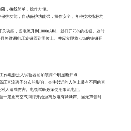
。
电阻，接线简单，操作方便。
种保护功能，自动保护功能强，操作安全，各种技术指标均
关功能，当电流升到1000uA时、就打开75%的按钮、这时
且将微调电压旋钮回到零位上。并应立即将75%的铵钮开
并在工作电源进入试验器前加装两个明显断开点.
于高压直流离子分布的影响，会使邻近的人体上带有不同的直
会对人造成伤害。电缆试验必须使用限流电阻。
至一定距离空气间隙开始游离放电有嘶嘶声。当无声音时