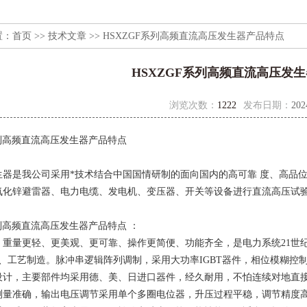
置：
首页
>>
技术文章
>> HSXZGF系列高频直流高压发生器产品特点
HSXZGF系列高频直流高压发
浏览次数：
1222
发布日期：
202
系列高频直流高压发生器产品特点
生器是我公司采用
*技术结合中国国情研制的面向国内的高可靠 度、高品
氧化锌避雷器、电力电缆、发电机、变压器、开关等设备进行直流高压试验
系列高频直流高压发生器产品特点 ：
、重量更轻、更美观、更可靠、操作更简便、功能齐全，是电力系统21世
、工艺制造。脉冲串逻辑阵列调制，采用大功率IGBT器件，相位模糊控制
设计，主要部件均采用德、美、日进口器件，经久耐用，不怕连续对地直
测量准确，输出电压调节采用单个多圈电位器，升压过程平稳，调节精度