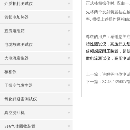
正式核相操作时
, 应由
介质损耗测试仪
先将两个发射装置挂在
管状电加热器
率, 根据上述操作逐相确
直流电阻箱
尊敬的用户：感谢您关
特性测试仪
，
高压开关
电缆故障测试仪
倍频感应耐压装置
，
超
大电流发生器
散电流测试仪
，
高压测
核相仪
上一篇：
讲解等电位测
下一篇：
ZC48-1/2
干燥空气发生器
氧化锌避雷测试仪
真空滤油机
SF6气体回收装置