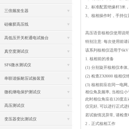
2、标准配置绝缘杆3米，
三倍频发生器
3、核相操作时，手持位
硅橡胶高压线
高压语音核相仪使用说
高低压开关柜通电试验台
特别注意
: 每次使用前
该系列核相仪适用于
6k
真空度测试仪
1. 核相前的准备
SF6微水测试仪
(1) 分别旋开核相仪本
(2) 检查ZX8000 核
串联谐振耐压试验装置
(3) 核相前应在同一电
微机继电保护测试仪
相位角及频率, 当相位小
此时相位角应在120度左右
高压测试仪
仪完好, 可以进行正式进
若试验情况异常
, 请检
变压器变比测试仪
2．正式核相工作