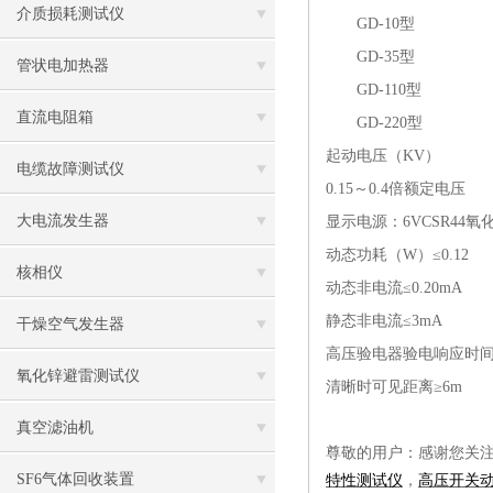
介质损耗测试仪
GD-10型
GD-35型
管状电加热器
GD-110型
直流电阻箱
GD-220型
起动电压（
KV）
电缆故障测试仪
0.15～0.4倍额定电压
大电流发生器
显示电源：
6VCSR44
动态功耗（
W）≤0.12
核相仪
动态非电流
≤0.20mA
静态非电流
≤3mA
干燥空气发生器
高压验电器验电响应时
氧化锌避雷测试仪
清晰时可见距离
≥6m
真空滤油机
尊敬的用户：感谢您关
SF6气体回收装置
特性测试仪
，
高压开关