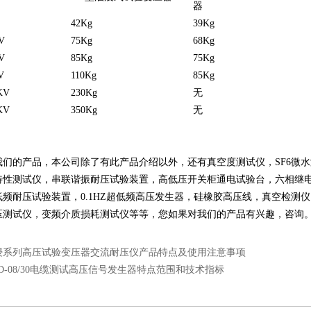
器
V
42Kg
39Kg
V
75Kg
68Kg
V
85Kg
75Kg
V
110Kg
85Kg
KV
230Kg
无
KV
350Kg
无
：
我们的产品，本公司除了有此产品介绍以外，还有
真空度测试仪
，
SF6微
特性测试仪
，
串联谐振耐压试验装置
，
高低压开关柜通电试验台
，
六相继
低频耐压试验装置
，
0.1HZ超低频高压发生器
，
硅橡胶高压线
，
真空检测仪
压测试仪
，
变频介质损耗测试仪
等等，您如果对我们的产品有兴趣，咨询
浸系列高压试验变压器交流耐压仪产品特点及使用注意事项
D-08/30电缆测试高压信号发生器特点范围和技术指标