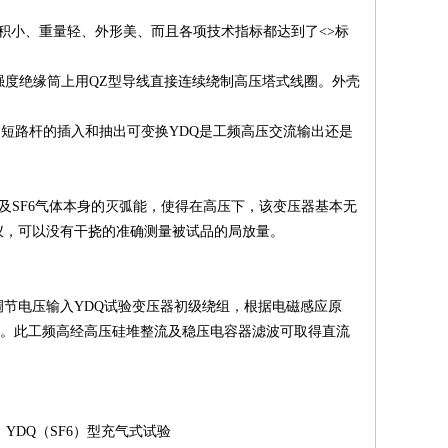
积小、重量轻、外形美、而且各项技术指标都达到了<>标
高强度绝缘筒上用QZ型导线直接连续绕制高压塔式线圈。外壳
过短路杆的插入和抽出可变换YDQ是工频高压交流输出还是
及SF6气体本身的灭弧能，使得在高压下，该变压器基本无
仪，可以没有干挠的准确测量被试品的局放量。
节电压输入YDQ试验变压器初级绕组，根据电磁感应原
压。此工频高经高压硅堆整流及稳压电容器滤波可取得直流
YDQ（SF6）型充气式试验