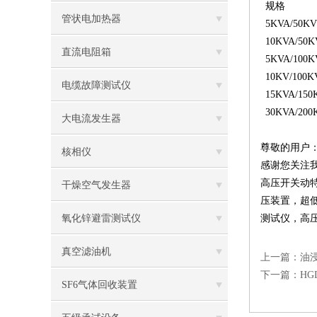
规格
管状电加热器
5KVA/50K
10KVA/50K
直流电阻箱
5KVA/100K
10KV/100K
电缆故障测试仪
15KVA/150
30KVA/200
大电流发生器
尊敬的用户
核相仪
感谢您关注
高压开关动
干燥空气发生器
压装置
，
超
氧化锌避雷测试仪
测试仪
，
高
真空滤油机
上一篇：
油
下一篇：
HG
SF6气体回收装置