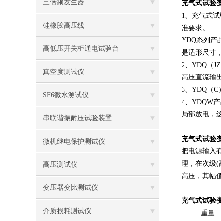
三倍频发生器
充气式试验
1、充气式
硅橡胶高压线
准要求。
YDQ系列产
高低压开关柜通电试验台
是适形尺寸，
2、YDQ（
真空度测试仪
高压直流输
3、YDQ（
SF6微水测试仪
4、YDQ
局部放电，
串联谐振耐压试验装置
充气式试验
微机继电保护测试仪
把电源输入
理，在次级
高压测试仪
高压，其幅值
变压器变比测试仪
充气式试验
介质损耗测试仪
重量 