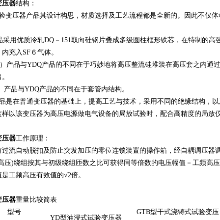
变压器
结构
：
试验变压器产品其设计构思，材质选择及工艺流程都是全新的。因此不仅体
品采用优质冷轧DQ－151取向硅钢片叠成多级圆柱框形铁芯，在特制的
内充入SF６气体。
JZ）产品与YDQ产品的不同在于巧妙地将高压整流硅堆装在高压套之内通
出。
C）产品与YDQ产品的不同在于套管内结构。
W产品是在普通变压器的基础上，提高工艺与技术，采用不同的绝缘结构，以
这样以该变压器为高压电源做电气设备的局放试验时，配合高精度的局放
变压器
工作原理
：
有过流自动脱扣及防止突发加压的零位连锁装置的操作箱，经自耦调压器调
(高压)绕组按其与初级绕组匝数之比可获得同等倍数的电压幅值－工频高
是工频高压有效值的√2倍。
变压器
重量比较简表
型号
GTB型干式浇铸式试验变压
YD型油浸式试验变压器