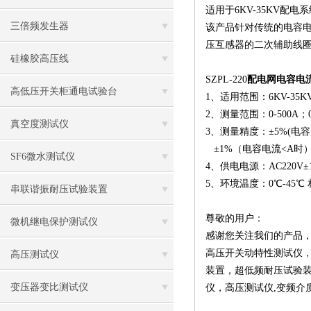
适用于6KV-35KV配
三倍频发生器
该产品针对传统的电容
压互感器的二次辅助线
硅橡胶高压线
SZPL-220
配电网电容电
高低压开关柜通电试验台
1、适用范围：6KV-35K
2、测量范围：0-500A；0
真空度测试仪
3、测量精度：±5%(电容电
±1%（电容电流<A时
SF6微水测试仪
4、供电电源：AC220V±
5、环境温度：0℃-45℃
串联谐振耐压试验装置
尊敬的用户：
微机继电保护测试仪
感谢您关注我们的产品
高压开关动特性测试仪
高压测试仪
装置
，
超低频耐压试验
变压器变比测试仪
仪
，
高压测试仪
,
变频介