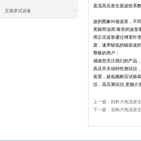
直流高压发生器波纹系数
五级承试设备
波的图象叫做波形，不
美丽而油滑;噪音的波
用正弦波形通过傅里叶变
度，速率较低的锯齿波的
尊敬的用户：
感谢您关注我们的产品
高压开关动特性测试仪
装置
，
超低频耐压试验
仪
，
高压测试仪
,
变频介
上一篇：
剖析大电流发
下一篇：
选购大电流发