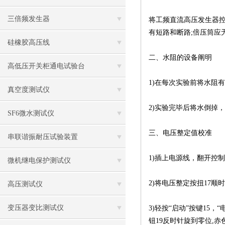
三倍频发生器
将工频直流高压发生器控
有短路和断路;倍压筒应
硅橡胶高压线
二、水阻的设备阐明
高低压开关柜通电试验台
1)在每次实验前将水阻
真空度测试仪
2)实验完毕后将水倒掉
SF6微水测试仪
三、电压整定值校准
串联谐振耐压试验装置
1)插上电源线，翻开控制
微机继电保护测试仪
2)将电压整定按扭17顺
高压测试仪
变压器变比测试仪
3)轻按“启动”按键15
钮19反时针旋到零位,赤