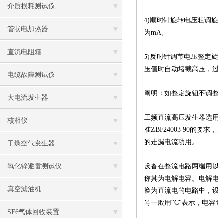
介质损耗测试仪
4)顺时针旋转电压粗调
管状电加热器
为mA。
直流电阻箱
5)反时针调节电压整定
压值时自动堵截高压，
电缆故障测试仪
阐明：如整定旋钮不调
大电流发生器
工频直流高压发生器选
核相仪
准ZBF24003-90
的走漏电流功用。
干燥空气发生器
氧化锌避雷测试仪
设备在整流电路两端用
称其为电解电容。电解
真空滤油机
换为直流电的电路中，
号一般用“C"表示，电
SF6气体回收装置