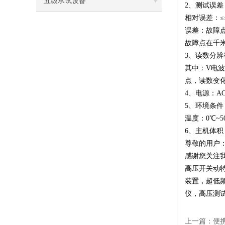
五级承试设备
2、测试误差
相对误差：≤
误差：故障点
故障点在千米
3、读数分辨率
其中：V电波
点，读数变化
4、电源：AC2
5、环境条件
温度：0℃~5
6、主机体积：3
尊敬的用户
感谢您关注
高压开关动
装置
，
超低
仪
，
高压测
上一篇：
便