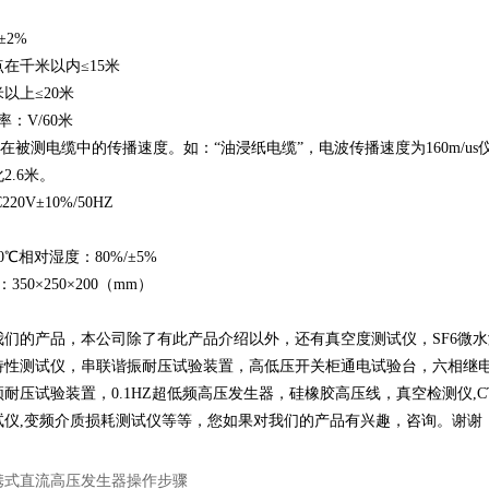
±2%
在千米以内≤15米
以上≤20米
：V/60米
在被测电缆中的传播速度。如：“油浸纸电缆”，电波传播速度为160m/us仪
2.6米。
20V±10%/50HZ
0℃相对湿度：80%/±5%
50×250×200（mm）
：
我们的产品，本公司除了有此产品介绍以外，还有
真空度测试仪
，
SF6微
特性测试仪
，
串联谐振耐压试验装置
，
高低压开关柜通电试验台
，
六相继
频耐压试验装置
，
0.1HZ超低频高压发生器
，
硅橡胶高压线
，
真空检测仪
,
试仪
,
变频介质损耗测试仪
等等，您如果对我们的产品有兴趣，咨询。谢谢
携式直流高压发生器操作步骤