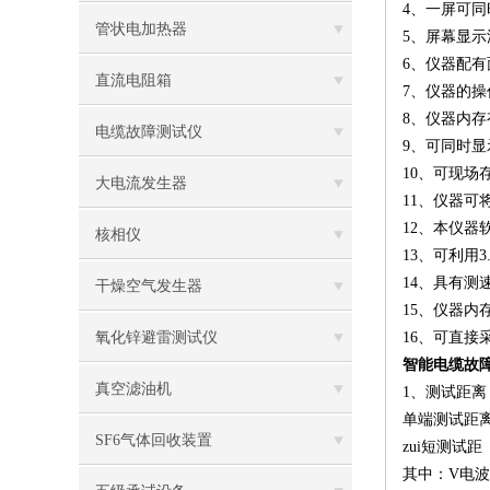
4、一屏可
管状电加热器
5、屏幕显
6、仪器配
直流电阻箱
7、仪器的
8、仪器内
电缆故障测试仪
9、可同时
10、可现场
大电流发生器
11、仪器
12、本仪器
核相仪
13、可利用
14、具有
干燥空气发生器
15、仪器
氧化锌避雷测试仪
16、可直
智能电缆故
真空滤油机
1、测试距离
单端测试距离
SF6气体回收装置
zui短测试
其中：V电