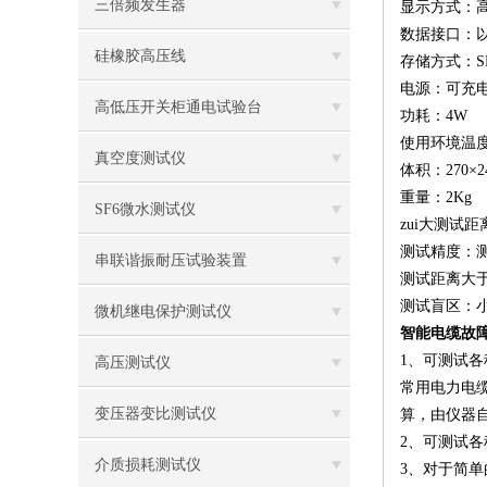
三倍频发生器
显示方式：
数据接口：
硅橡胶高压线
存储方式：S
电源：可充电锂
高低压开关柜通电试验台
功耗：4W
使用环境温度
真空度测试仪
体积：270×2
重量：2Kg
SF6微水测试仪
zui大测试
测试精度：测
串联谐振耐压试验装置
测试距离大于
测试盲区：小
微机继电保护测试仪
智能电缆故
1、可测试
高压测试仪
常用电力电
变压器变比测试仪
算，由仪器
2、可测试
介质损耗测试仪
3、对于简