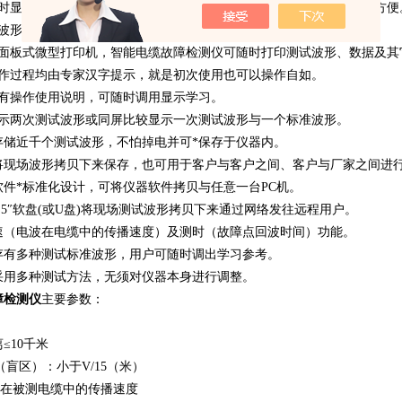
同时显示两幅波形（故障波形、全貌波形），给用户分析波形带来极大方便
示波形可任意扩展、压缩、左移、右移。
有面板式微型打印机，智能电缆故障检测仪可随时打印测试波形、数据及其
操作过程均由专家汉字提示，就是初次使用也可以操作自如。
存有操作使用说明，可随时调用显示学习。
显示两次测试波形或同屏比较显示一次测试波形与一个标准波形。
存储近千个测试波形，不怕掉电并可*保存于仪器内。
可将现场波形拷贝下来保存，也可用于客户与客户之间、客户与厂家之间进
软件*标准化设计，可将仪器软件拷贝与任意一台PC机。
3.5″软盘(或U盘)将现场测试波形拷贝下来通过网络发往远程用户。
测速（电波在电缆中的传播速度）及测时（故障点回波时间）功能。
内存有多种测试标准波形，用户可随时调出学习参考。
接采用多种测试方法，无须对仪器本身进行调整。
障检测仪
主要参数：
≤10千米
距（盲区）：小于V/15（米）
波在被测电缆中的传播速度