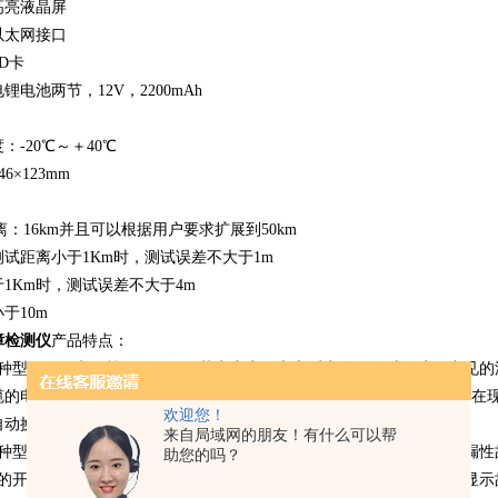
高亮液晶屏
以太网接口
D卡
电池两节，12V，2200mAh
：-20℃～＋40℃
46×123mm
距离：16km并且可以根据用户要求扩展到50km
试距离小于1Km时，测试误差不大于1m
1Km时，测试误差不大于4m
于10m
障检测仪
产品特点：
各种型号不同电压等级的铜、铝芯电力电缆和市话电缆的各种故障。常见的
缆的电波传播速度已经在仪器中预置，一些特殊电缆的电波传播速度可在
欢迎您！
自动换算并显示故障距离。
来自局域网的朋友！有什么可以帮
各种型号电缆的开路、低阻故障及电力电缆的高阻闪络性故障和高阻泄漏性
助您的吗？
单的开路、短路故障波形仪器能自动分析自动由双游标标出故障点，并显示