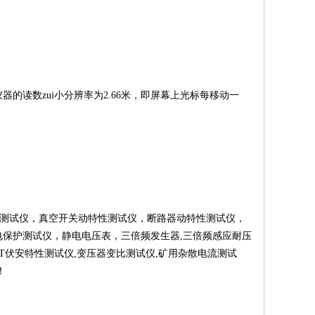
器的读数zui小分辨率为2.66米，即屏幕上光标每移动一
水测试仪
，
真空开关动特性测试仪
，
断路器动特性测试仪
，
电保护测试仪
，
静电电压表
，
三倍频发生器
,
三倍频感应耐压
CT伏安特性测试仪
,
变压器变比测试仪
,
矿用杂散电流测试
！