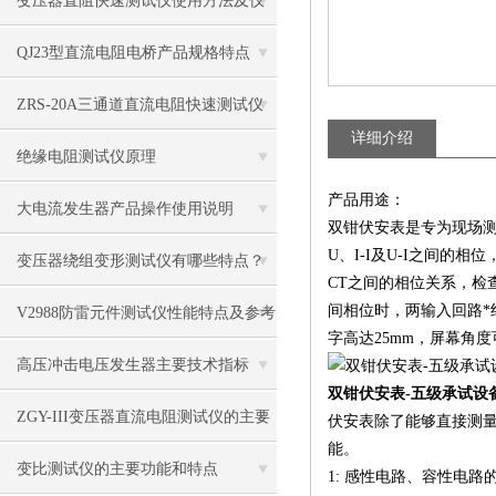
变压器直阻快速测试仪使用方法及仪
器校准的注意事项
​QJ23型直流电阻电桥产品规格特点
ZRS-20A三通道直流电阻快速测试仪
详细介绍
技术参数
绝缘电阻测试仪原理
产品用途：
大电流发生器产品操作使用说明
双钳伏安表是专为现场测
U、I-I及U-I之间
变压器绕组变形测试仪有哪些特点？
CT之间的相位关系，检
间相位时，两输入回路*
V2988防雷元件测试仪性能特点及参考
字高达25mm，屏幕角
指标
高压冲击电压发生器主要技术指标
双钳伏安表-五级承试设
ZGY-III变压器直流电阻测试仪的主要
伏安表除了能够直接测
能。
技术指标
变比测试仪的主要功能和特点
1: 感性电路、容性电路