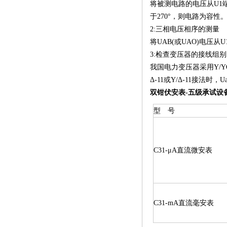
将被测电路的电压从U1
于270°，则电路为容性
2:三相电压相序的测量
将UAB(或UAO)电压从
3:检查变压器的接线组别
我国电力变压器采用Y/YO-
Δ-11或Y/Δ-11接法
双钳伏安表-五级承试设
型 号
C31-μA直流微安表
C31-mA直流毫安表