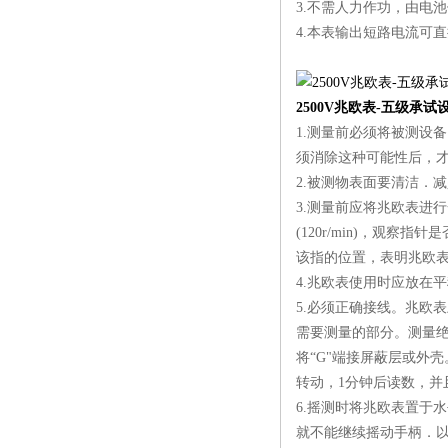
3.不需人力作功，由电
征
4.本表输出短路电流可
2500V兆欧表-五级承试
1.测量前必须将被测设
须消除这种可能性后，
2.被测物表面要清洁．
3.测量前应将兆欧表进
(120r/min)，观察
该指的位置，表明兆欧
4.兆欧表使用时应放在
5.必须正确接线。兆欧
需要测量的部分。测量绝
将“G"端接屏蔽层或外
转动，1分钟后读数，并
6.摇测时将兆欧表置于
就不能继续摇动手柄．