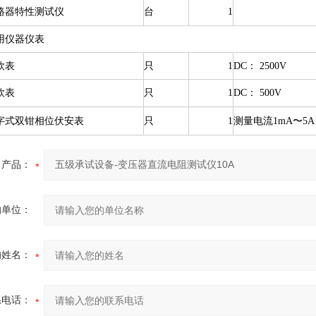
路器特性测试仪
台
1
用仪器仪表
欧表
只
1
DC： 2500V
欧表
只
1
DC： 500V
字式双钳相位伏安表
只
1
测量电流1mA〜5A
产品：
的单位：
的姓名：
系电话：