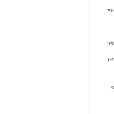
常
详
补