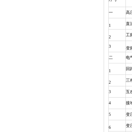
一
高
直
1
工
2
3
变
二
电
回
1
三
2
3
互
4
接
5
变
变
6