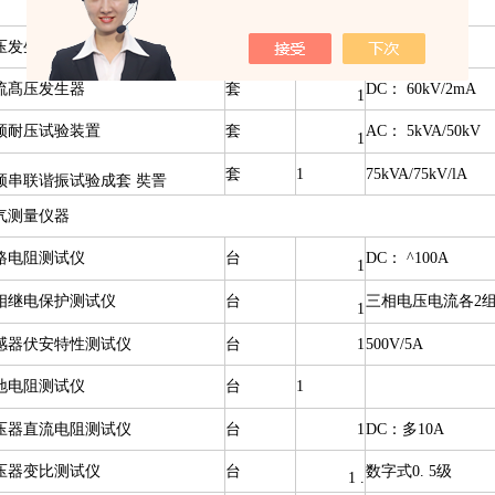
压发生设备
流髙压发生器
套
DC： 60kV/2mA
1
频耐压试验装置
套
AC： 5kVA/50kV
1
套
1
75kVA/75kV/lA
频串联谐振试验成套 奘詈
气测量仪器
路电阻测试仪
台
DC： ^100A
1
相继电保护测试仪
台
三相电压电流各2
1
感器伏安特性测试仪
台
1
500V/5A
地电阻测试仪
台
1
压器直流电阻测试仪
台
1
DC：多10A
压器变比测试仪
台
数字式0. 5级
1 .