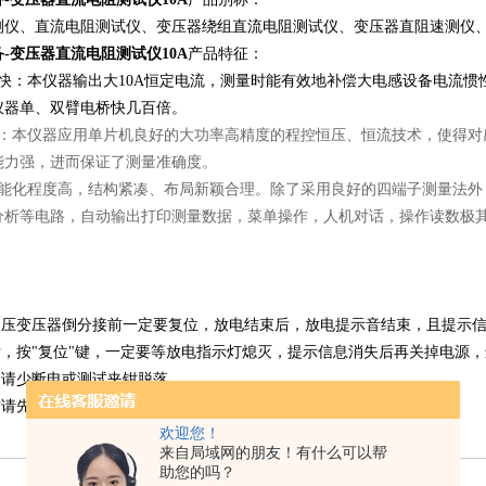
测仪、直流电阻测试仪、变压器绕组直流电阻测试仪、变压器直阻速测仪
-变压器直流电阻测试仪10A
产品特征：
度快：本仪器输出大10A恒定电流，测量时能有效地补偿大电感设备电流
仪器单、双臂电桥快几百倍。
高：本仪器应用单片机良好的大功率高精度的程控恒压、恒流技术，使得对
能力强，进而保证了测量准确度。
智能化程度高，结构紧凑、布局新颖合理。除了采用良好的四端子测量法外
分析等电路，自动输出打印测量数据，菜单操作，人机对话，操作读数极
载调压变压器倒分接前一定要复位，放电结束后，放电提示音结束，且提示
后，按"复位"键，一定要等放电指示灯熄灭，提示信息消失后再关掉电源
中请少断电或测试夹钳脱落。
前请先接好地线，测试结束后请后拆地线。
欢迎您！
来自局域网的朋友！有什么可以帮
助您的吗？
机具设备名称
单位
数量
规 格