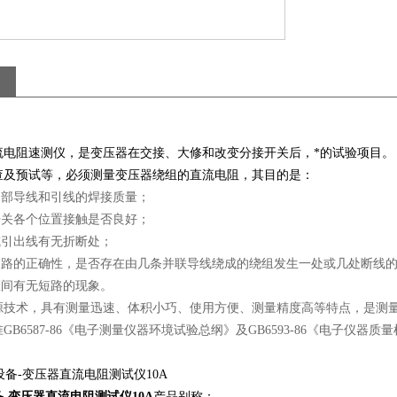
流电阻速测仪，是变压器在交接、大修和改变分接开关后，*的试验项目。
查及预试等，必须测量变压器绕组的直流电阻，其目的是：
内部导线和引线的焊接质量；
开关各个位置接触是否良好；
或引出线有无折断处；
联支路的正确性，是否存在由几条并联导线绕成的绕组发生一处或几处断线
匝间有无短路的现象。
源技术，具有测量迅速、体积小巧、使用方便、测量精度高等特点，是测
GB6587-86《电子测量仪器环境试验总纲》及GB6593-86《电子仪器
-变压器直流电阻测试仪10A
产品别称：