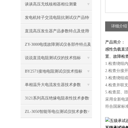
品技术特点
谈谈高压无线核相器相位测量
发电机转子交流电阻抗测试仪产品特
详细介绍
点
直流高压发生器产品参数特点及使用
产品简介：
方法
ZY-3000电缆故障测试仪各部件特点及
感性负载直
置、故障检
规格参数
说说直流电阻测试仪的技术指标
1.检查绕组
2.检查分接
BY2571接地电阻测试仪技术指标
3.检查绕组
单相温升大电流发生器技术参数
4.检查并
5.检查层、
3121系列高压绝缘电阻表性技术参数
采用全新电
符合国家标准
ZL-3050智能等电位测试仪技术参数
五级承试设备