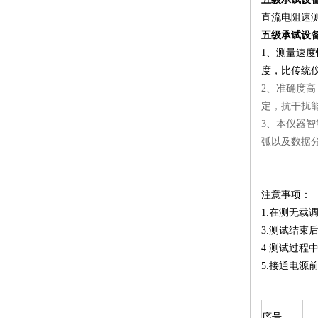
直流电阻速
五级承试设备
1、测量速
度，比传统
2、准确度
定，抗干扰
3、本仪器
弧以及数据
注意事项：
1.在测无
3.测试结束
4.测试过程
5.接通电源
序号