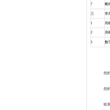
7
断
三
常
1
兆
2
兆
3
数
您
您
联