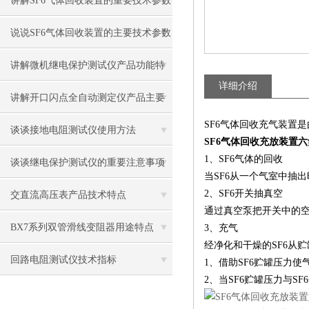
讲解SF6气体回收装置的重要技术参数
说说SF6气体回收装置的主要技术参数
及适用范围
讲解微机继电保护测试仪产品功能特
详细介绍
点
讲解开口闪点全自动测定仪产品主要
SF6气体回收充气装置
技术特点
谈谈接地电阻测试仪使用方法
SF6气体回收充放装置
1、SF6气体的回收
谈谈继电保护测试仪的重要注意事项
当SF6从一个气室中抽
2、SF6开关抽真空
交直流高压表产品技术特点
通过真空泵把开关中的
BX7系列双管滑线变阻器用途特点
3、充气
经净化和干燥的SF6从
回路电阻测试仪技术指标
1、借助SF6贮罐压力
2、当SF6贮罐压力与