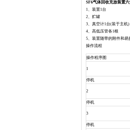
SF6气体回收充放装置
1、装置1台
2、贮罐
3、真空计1台(装于主机)
4、高低压管各1根
5、装置随带的附件和易
操作流程
操作程序图
1
停机
2
停机
3
停机