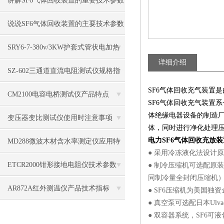
讲解SF6气体回收装置的重要技术参数
说说SF6气体回收装置的主要技术参数
及适用范围
SRY6-7-380v/3KW护套式管状电加热
详细介绍
器规格参数
​SZ-602三通道直流电阻测试仪规格指
SF6气体回收充气装置
标
CM2100电容电桥测试仪产品特点
SF6气体回收充气装置
体绝缘电器设备的制造厂
变压器变比测试仪使用时注意事项
体，同时进行净化处理压
电力SF6气体回收充放装
MD288微波木材含水率测定仪应用特
● 采用冷冻液化法设计
点
ETCR2000钳形接地电阻仪技术参数
● 制冷压缩机可选配原
同制冷量全封闭压缩机
AR872A红外测温仪产品技术指标
● SF6压缩机为美国独
● 真空泵可选配日本Ulv
● 双容器系统，SF6可