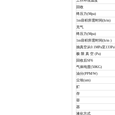
工作环境温度
回收
终压力(Mpa)
1m容积所需时间(h/m)
充气
终压力(Mpa)
1m容积所需时间(h/m )
抽真空从0.1MPa至133Pa
极 限 真 空 (Pa)
回收后SF6
气体纯度(50KG)
油分(PPM/W)
尘埃(um)
贮
存
容
器
液化方式