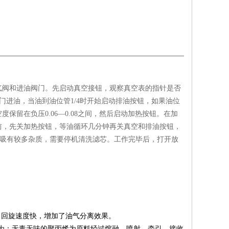
气阀和进油阀门。先启动真空接钮，观察真空表的指针是否
阀门进油，当油到油位管1/4时开始启动排油按钮，如果油位
留在负压0.06—0.08之间，然后启动加热按钮。在加
前，先关加热按钮，等油循环几分钟再关真空和排油按钮，
芯上吸有较多杂质，需要停机清洗滤芯。工作完毕后，打开放
，回旋速度快，增加了油气分离效果。
为：无毒无味的聚丙烯为原料经过熔融、喷射、牵引、接收