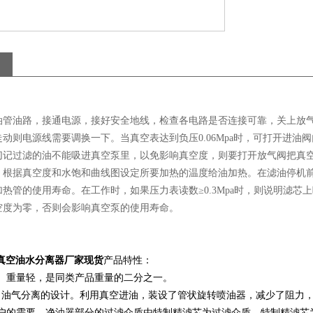
油管油路，接通电源，接好安全地线，检查各电路是否连接可靠，关上放
动则电源线需要调换一下。当真空表达到负压0.06Mpa时，可打开进油
记过滤的油不能吸进真空泵里，以免影响真空度，则要打开放气阀把真空度保
，根据真空度和水饱和曲线图设定所要加热的温度给油加热。在滤油停机
热管的使用寿命。在工作时，如果压力表读数≥0.3Mpa时，则说明滤
空度为零，否则会影响真空泵的使用寿命。
 真空油水分离器厂家现货
产品特性：
、重量轻，是同类产品重量的二分之一。
了油气分离的设计。利用真空进油，装设了管状旋转喷油器，减少了阻力
户的需要，净油器部分的过滤介质由特制精滤芯为过滤介质，特制精滤芯