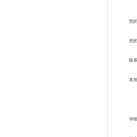
您
您
联
常
详