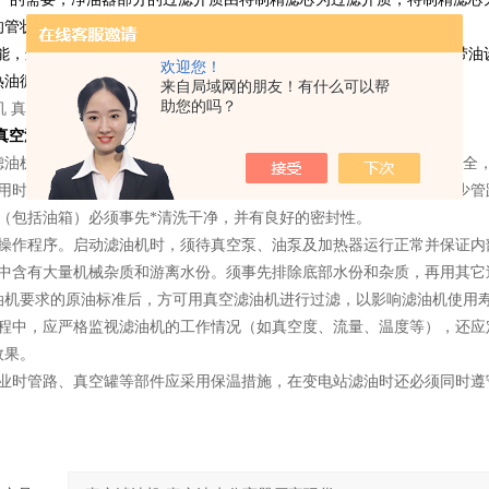
的管状滤芯。
能，这是本机的一个重要特点。由于本机在现场使用，并利用原来的带油
欢迎您！
热油循环干燥三种功能同时进行，省工、省时、确为一举三得。
来自局域网的朋友！有什么可以帮
助您的吗？
 真空油水分离器厂家现货
操作注意：
滤油机和其他类型滤油机的区别，即要保障滤油工作中人员、设备的安全，
使用时，滤油机应尽量靠近变压器或油罐，吸油管路不宜过长，尽量减少管
道（包括油箱）必须事先*清洗干净，并有良好的密封性。
照操作程序。启动滤油机时，须待真空泵、油泵及加热器运行正常并保证内
油中含有大量机械杂质和游离水份。须事先排除底部水份和杂质，再用其它
油机要求的原油标准后，方可用真空滤油机进行过滤，以影响滤油机使用
过程中，应严格监视滤油机的工作情况（如真空度、流量、温度等），还应
效果。
作业时管路、真空罐等部件应采用保温措施，在变电站滤油时还必须同时遵