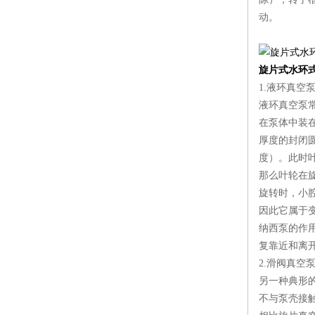
动。
旋片式水环
1.液环真空
液环真空泵
在泵体中装
厚度的封闭
度）。此时
那么叶轮在
旋转时，小
因此它属于
纳西泵的作
复靠近和离
2.滑阀真空
另一种典形
不与泵壳接触