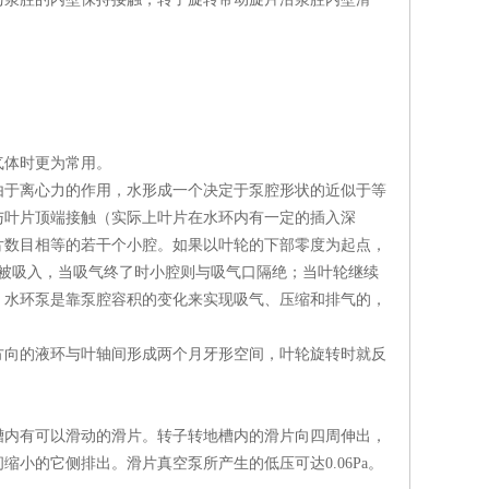
气体时更为常用。
由于离心力的作用，水形成一个决定于泵腔形状的近似于等
与叶片顶端接触（实际上叶片在水环内有一定的插入深
片数目相等的若干个小腔。如果以叶轮的下部零度为起点，
体被吸入，当吸气终了时小腔则与吸气口隔绝；当叶轮继续
。水环泵是靠泵腔容积的变化来实现吸气、压缩和排气的，
方向的液环与叶轴间形成两个月牙形空间，叶轮旋转时就反
。
槽内有可以滑动的滑片。转子转地槽内的滑片向四周伸出，
小的它侧排出。滑片真空泵所产生的低压可达0.06Pa。