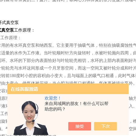
式真空泵
工作原理：
泵工作原理：
常用的有水环真空泵和纳西泵。它主要用于抽吸气体，特别在抽吸腐蚀性
在适量的水作为工作液。当叶轮顺时针方向旋转时，水被叶轮抛向四周，
圆环。水环的下部分内表面恰好与叶轮轮壳相切，水环的上部内表面刚好
叶轮轮壳与水环这间形成一个月牙形空间，而这一空间又被叶轮分成和叶
旋转前180度时小腔的容积由小变大，且与端面上的吸气口相通，此时气
腔由大变小，使气体被压缩；当小腔与排气口相通时，气体更被排出泵外
变容式真空泵。
欢迎您！
用原理和水环真空泵一样，但是由于叶轮是在椭圆型壳体中旋转，在长轴
来自局域网的朋友！有什么可以帮
开液环，空间也就反复缩小和扩大。这样，就可不断地将液体压出和吸入
助您的吗？
泵工作原理：
的旋转真空泵为滑阀真空泵，泵壳内装一偏心的转子。转子上有若干槽，
。气体于滑片与泵壳所包围的空间扩大的一侧吸入，于二者所包围的空间缩