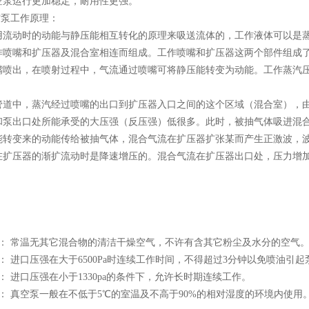
空泵运行更加稳定，耐用性更强。
空泵工作原理：
用流动时的动能与静压能相互转化的原理来吸送流体的，工作液体可以是
作喷嘴和扩压器及混合室相连而组成。工作喷嘴和扩压器这两个部件组成
嘴喷出，在喷射过程中，气流通过喷嘴可将静压能转变为动能。工作蒸汽
管道中，蒸汽经过喷嘴的出口到扩压器入口之间的这个区域（混合室），
和泵出口处所能承受的大压强（反压强）低很多。此时，被抽气体吸进混
能转变来的动能传给被抽气体，混合气流在扩压器扩张某而产生正激波，
在扩压器的渐扩流动时是降速增压的。混合气流在扩压器出口处，压力增
型： 常温无其它混合物的清洁干燥空气，不许有含其它粉尘及水分的空气
： 进口压强在大于6500Pa时连续工作时间，不得超过3分钟以免喷油引起
： 进口压强在小于1330pa的条件下，允许长时期连续工作。
： 真空泵一般在不低于5℃的室温及不高于90%的相对湿度的环境内使用