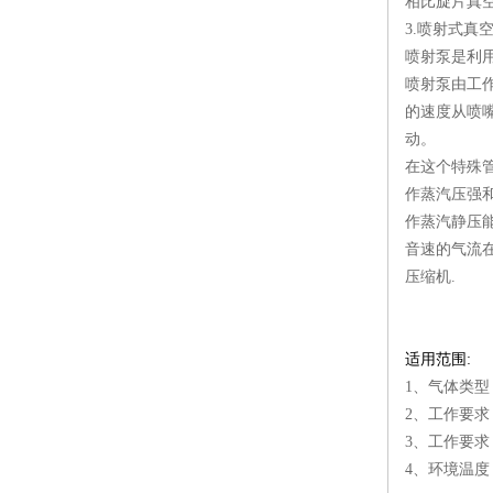
相比旋片真
3.喷射式真
喷射泵是利
喷射泵由工
的速度从喷
动。
在这个特殊
作蒸汽压强
作蒸汽静压
音速的气流
压缩机.
适用范围:
1、气体类
2、工作要求
3、工作要求
4、环境温度