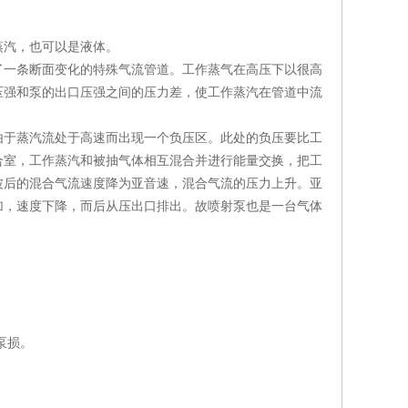
蒸汽，也可以是液体。
了一条断面变化的特殊气流管道。工作蒸气在高压下以很高
压强和泵的出口压强之间的压力差，使工作蒸汽在管道中流
由于蒸汽流处于高速而出现一个负压区。此处的负压要比工
合室，工作蒸汽和被抽气体相互混合并进行能量交换，把工
波后的混合气流速度降为亚音速，混合气流的压力上升。亚
加，速度下降，而后从压出口排出。故喷射泵也是一台气体
。
泵损。
。