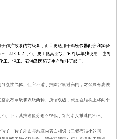
用于作扩散泵的前级泵，而且更适用于精密仪器配套和实验
1.33×10-2（Pa）属于低真空泵。它可以单独使用，也可
化工、轻工、石油及医药等生产和科研部门。
的可凝性气体。但它不适于抽除含氧过高的，对金属有腐蚀
真空泵有单级和双级两种。所谓双级，就是在结构上将两个
0-1（Pa）下，其抽速值分别不得低于泵的名义抽速的95%、
个转子，转子外圆与泵腔内表面相切（二者有很小的间
与泵腔的内壁保持接触，转子旋转带动旋片沿泵腔内壁滑