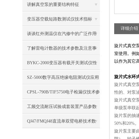
讲解真空泵的重要结构特征
变压器空载短路数测试仪技术指标
详细介绍
谈谈红外测温仪在汽修中的广泛作用
旋片式真空
了解雷电计数器的技术参数及注意事
室使用。例如
以作为其它
项
BYKC-2000变压器有载开关测试仪性
能指标
旋片式水环
​SZ-5000数字高压绝缘电阻测试仪应用
旋片式真空
特点
CPSL-790B/TIF5750电子检漏仪技术参
性的、对泵
旋片式真空
数
工频交流耐压试验成套装置产品参数
单级泵串联
旋片泵的抽速
QJ47/FMQJ48直流单双臂电桥技术数
50%和20%。
旋片泵主要
据
隙），转子