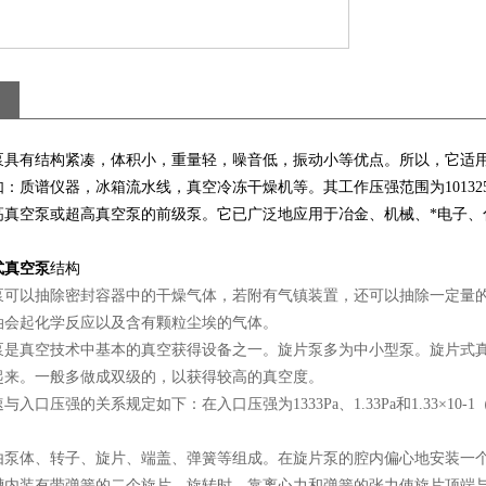
泵具有结构紧凑，体积小，重量轻，噪音低，振动小等优点。所以，它适
：质谱仪器，冰箱流水线，真空冷冻干燥机等。其工作压强范围为101325－
高真空泵或超高真空泵的前级泵。它已广泛地应用于冶金、机械、*电子、
式真空泵
结构
泵可以抽除密封容器中的干燥气体，若附有气镇装置，还可以抽除一定量
油会起化学反应以及含有颗粒尘埃的气体。
泵是真空技术中基本的真空获得设备之一。旋片泵多为中小型泵。旋片式
起来。一般多做成双级的，以获得较高的真空度。
与入口压强的关系规定如下：在入口压强为1333Pa、1.33Pa和1.33×1
由泵体、转子、旋片、端盖、弹簧等组成。在旋片泵的腔内偏心地安装一
槽内装有带弹簧的二个旋片。旋转时，靠离心力和弹簧的张力使旋片顶端