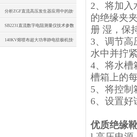
2、将加
及操作方法
分析ZGF直流高压发生器应用中的故
的绝缘夹夹
障处理
SB2231直流数字电阻测量仪技术参数
册 湿，保
3、调节
140KV熔喷布超大功率静电驻极机技
水中并拧
术特点
4、将水
槽箱上的每
5、将控制
6、设置好
优质绝缘
l 高压电