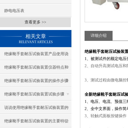
静电电压表
查看更多 >>
相关文章
详细介绍
RELEVANT ARTICLES
绝缘靴手套耐压试验装
绝缘靴手套耐压试验装置产品使用说
1、被测试件的额定电压
2、自动升高测试电压和
明
绝缘靴手套耐压试验装置仪器特点和
参数
3、测试过程由微电脑控
绝缘靴手套耐压试验装置的操作步骤
与注意事项
绝缘靴手套耐压试验装置试验步骤
全新绝缘靴手套耐压试
1、电压、电流、预值三
说说使用绝缘靴手套耐压试验装置的
2、全中文界面，操作简
3、轻触式面板按键操作
重要注意事项
绝缘靴手套耐压试验装置的主要特征