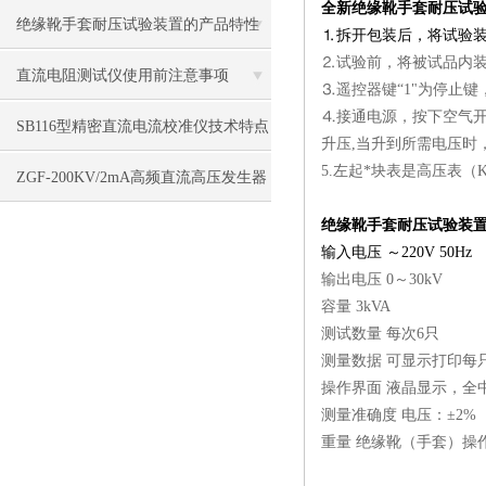
全新绝缘靴手套耐压试
及技术参数
绝缘靴手套耐压试验装置的产品特性
⒈拆开包装后，将试验
⒉试验前，将被试品内
及操作方法
直流电阻测试仪使用前注意事项
⒊遥控器键“1"为停止键，
⒋接通电源，按下空气开关
SB116型精密直流电流校准仪技术特点
升压,当升到所需电压时，
5.左起*块表是高压表（
ZGF-200KV/2mA高频直流高压发生器
绝缘靴手套耐压试验装
工作原理
输入电压 ～220V 50Hz
输出电压 0～30kV
容量 3kVA
测试数量 每次6只
测量数据 可显示打印每
操作界面 液晶显示，全
测量准确度 电压：±2%（
重量 绝缘靴（手套）操作