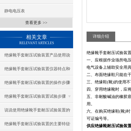
静电电压表
查看更多 >>
相关文章
详细介绍
RELEVANT ARTICLES
绝缘靴手套耐压试验装
绝缘靴手套耐压试验装置产品使用说
一、应根据作业场所电压
电气设备上辅助安全用具
明
绝缘靴手套耐压试验装置仪器特点和
二、布面绝缘鞋只能在
参数
三、绝缘鞋(靴)的使用
绝缘靴手套耐压试验装置的操作步骤
四、穿用绝缘靴时，应
与注意事项
绝缘靴手套耐压试验装置试验步骤
五、非耐酸碱油的橡胶
用。
说说使用绝缘靴手套耐压试验装置的
六、在购买绝缘鞋(靴)
可证编号等。
重要注意事项
绝缘靴手套耐压试验装置的主要特征
供应绝缘靴耐压试验装