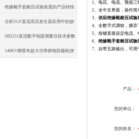
1、电压、电流、预值三
及技术参数
绝缘靴手套耐压试验装置的产品特性
2、全中文界面，操作简
3、
供应绝缘靴耐压试验
及操作方法
分析ZGF直流高压发生器应用中的故
4、全数字式调校，摒弃
5、按键直接设定电流、
障处理
SB2231直流数字电阻测量仪技术参数
6、
绝缘靴手套耐压试验
7、自带五路输出，可用
140KV熔喷布超大功率静电驻极机技
术特点
产品：
您的单位：
您的姓名：