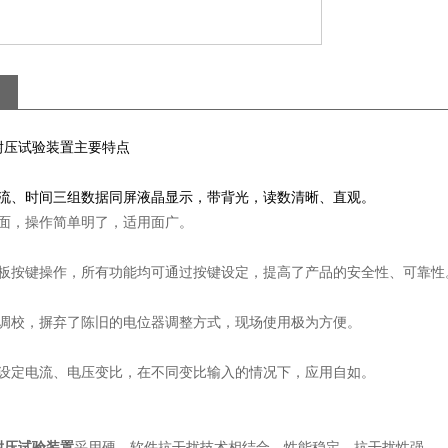
耐压试验装置主要特点
电流、时间三组数据同屏液晶显示，带背光，读数清晰、直观。
界面，操作简单明了，适用面广。
面板按键操作，所有功能均可通过按键设定，提高了产品的安全性、可靠性
式调校，摒弃了陈旧的电位器调整方式，现场使用极为方便。
接设定电流、电压变比，在不同变比输入的情况下，应用自如。
耐压试验装置
采用硬、软件抗干扰技术相结合，性能稳定，抗干扰性强。