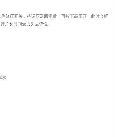
按住降压开关，待调压器回零后，再按下高压开，此时会听
关弹片长时间受力失去弹性。
试验