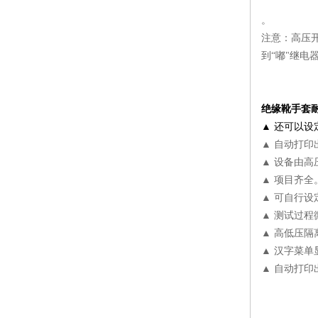
。
注意：高压
到“嘟"继
绝缘靴手套
▲ 还可以
▲ 自动打印
▲ 设备由
▲ 项目齐
▲ 可自行
▲ 测试过
▲ 高低压隔
▲ 汉字菜
▲ 自动打印