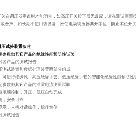
开关在调压器零点时才能闭合，如高压开关按下后无反应，请在测试画面
电器吸合声。如长期不使用该设备，应使电动调压器离开零位，防止零位开
耐压试验装置
叙述
设定参数做其它产品的绝缘性能预防性试验
出各产品的测试报告
高压测试装置和数据处理装置两部分组成
全。可进行绝缘靴、高压绝缘手套、低压绝缘手套的智能化绝缘性能预防性
设定参数做其它产品的泄露电流测量试验
程微电脑控制，升压、低压自动完成
离，安全可靠
单显示，人机对话操作，操作简便
出测试报告