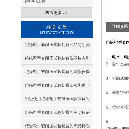
静电电压表
查看更多 >>
相关文章
详细介绍
RELEVANT ARTICLES
绝缘靴手套
绝缘靴手套耐压试验装置产品使用说
1、电压、
明
绝缘靴手套耐压试验装置仪器特点和
2、全中文
参数
绝缘靴手套耐压试验装置的操作步骤
3、轻触式
与注意事项
绝缘靴手套耐压试验装置试验步骤
4、全数字
说说使用绝缘靴手套耐压试验装置的
5、按键直
重要注意事项
绝缘靴手套耐压试验装置的主要特征
6、
及技术参数
绝缘靴手套耐压试验装置的产品特性
绝缘靴手套