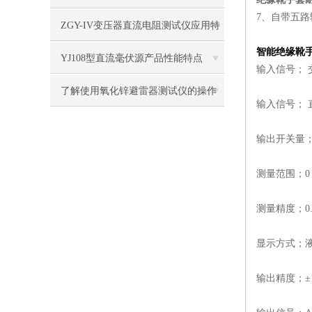
7、自带五
及操作方法
ZGY-IV变压器直流电阻测试仪应用特
智能绝缘靴
征
​YJ108型直流毫伏源产品性能特点
输入信号； 
了解使用氧化锌避雷器测试仪的操作
输入信号； 直
步骤
输出开关量
测量范围；0～
测量精度；0.
显示方式；
输出精度；±