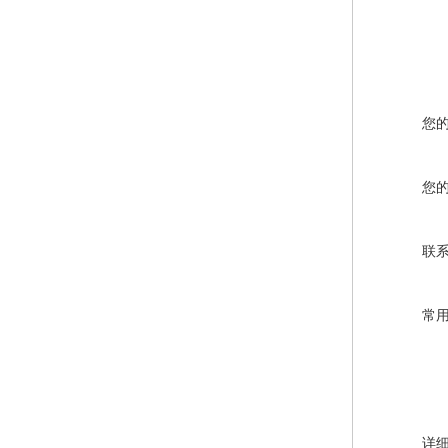
您
您
联
常
详