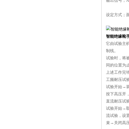
输出信号；AC2
设定方式；面
智能绝缘靴
它由试验主
制线。
试验时，将被
同的位置为
上述工作完
工频耐压试
试验开始→
按下高压开
直流耐压试
试验开始→
流试验，设
束→关闭高