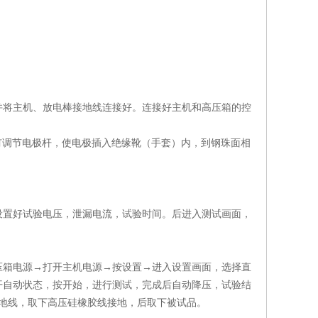
并将主机、放电棒接地线连接好。连接好主机和高压箱的控
螺钉调节电极杆，使电极插入绝缘靴（手套）内，到钢珠面相
设置好试验电压，泄漏电流，试验时间。后进入测试画面，
压箱电源→打开主机电源→按设置→进入设置画面，选择直
开自动状态，按开始，进行测试，完成后自动降压，试验结
地线，取下高压硅橡胶线接地，后取下被试品。