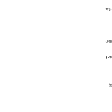
常
详
补