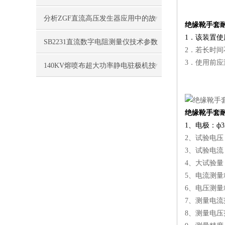
及操作方法
分析ZGF直流高压发生器应用中的故
绝缘靴手套
1．该装置
障处理
SB2231直流数字电阻测量仪技术参数
2．若长时
3．使用前应
140KV熔喷布超大功率静电驻极机技
术特点
绝缘靴手套
1、电极：ф
2、试验电压：A
3、试验电流：
4、大试验量
5、电流测量
6、电压测量精度
7、测量电流范
8、测量电压范