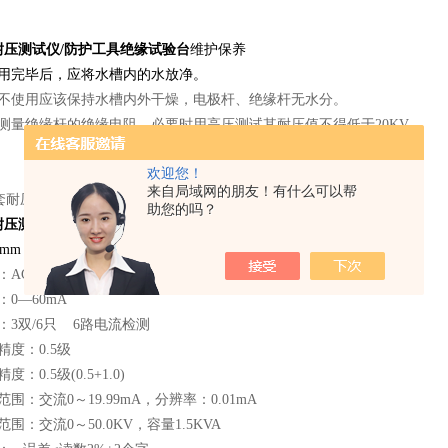
耐压测试仪/防护工具绝缘试验台
维护保养
使用完毕后，应将水槽内的水放净。
间不使用应该保持水槽内外干燥，电极杆、绝缘杆无水分。
测量绝缘杆的绝缘电阻，必要时用高压测试其耐压值不得低于20KV。
欢迎您！
来自局域网的朋友！有什么可以帮
助您的吗？
耐压测试仪/防护工具绝缘试验台
技术参数
3mm 钢珠
C 0—50Kv DC 0-60KV
0—60mA
：3双/6只 6路电流检测
精度：0.5级
：0.5级(0.5+1.0)
围：交流0～19.99mA，分辨率：0.01mA
围：交流0～50.0KV，容量1.5KVA