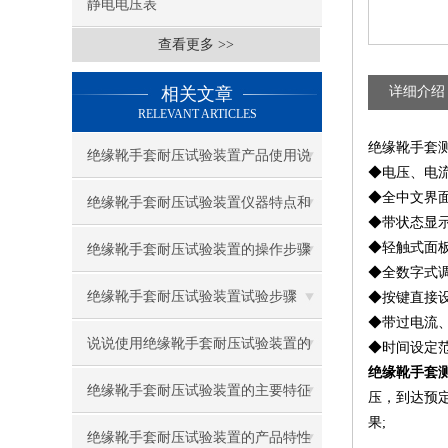
静电电压表
查看更多 >>
相关文章
详细介绍
RELEVANT ARTICLES
绝缘靴手套
绝缘靴手套耐压试验装置产品使用说
◆电压、电流
◆全中文界
明
绝缘靴手套耐压试验装置仪器特点和
◆带状态显
参数
◆轻触式面
绝缘靴手套耐压试验装置的操作步骤
◆全数字式
与注意事项
绝缘靴手套耐压试验装置试验步骤
◆按键直接
◆带过电流
说说使用绝缘靴手套耐压试验装置的
◆时间设定范围
绝缘靴手套
重要注意事项
绝缘靴手套耐压试验装置的主要特征
压，到达预
果;
及技术参数
绝缘靴手套耐压试验装置的产品特性