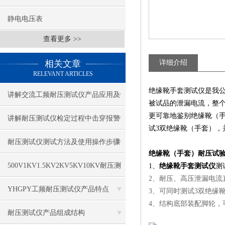
静电电压表
查看更多 >>
相关文章
详细介绍
RELEVANT ARTICLES
绝缘靴手套测试仪是我
讲解交流工频耐压测试仪产品应用及
被试品的泄漏电流，整
更可靠地鉴别绝缘靴（
技术指标
讲解耐压测试仪检定过程中击穿报警
试3双绝缘靴（手套），
电流
耐压测试仪测试方法及使用操作步骤
绝缘靴（手套）耐压试
500V1KV1.5KV2KV5KV10KV耐压测
1、
绝缘靴手套测试仪
测
2、耐压、高压泄漏电流
试仪的操作规程
YHGPY工频耐压测试仪产品特点
3、可同时测试3双绝缘
4、结构底部装配脚轮，
耐压测试仪产品组成结构