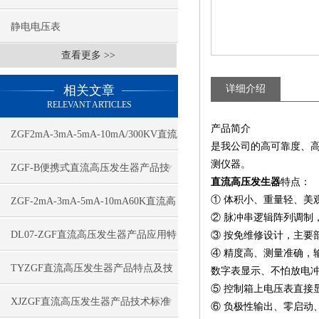
静电电压表
查看更多 >>
相关文章
详细介绍
RELEVANT ARTICLES
产品简介
ZGF2mA-3mA-5mA-10mA/300KV直流
是我公司的高可靠度、
测仪器。
高压发生器应用特点
ZGF-B便携式直流高压发生器产品技
直流高压发生器
特点：
术特点
① 体积小、重量轻、美
ZGF-2mA-3mA-5mA-10mA60K直流高
② 脉冲串逻辑阵列调制
压发生器技术特点
DL07-ZGF直流高压发生器产品应用特
③ 按免维修设计，主要
④ 精度高、测量准确
点
TYZGF直流高压发生器产品特点及技
数字表显示、不怕放电
⑤ 控制箱上电压表直接
术指标
XJZGF直流高压发生器产品技术标准
⑥ 负极性输出、零启动