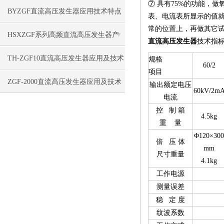
⑦ 具有75%的功能，做
BYZGF直流高压发生器应用技术特点
表、电流表所显示的值就
常的位置上，再做其它
HSXZGF系列高频直流高压发生器产
直流高压发生器
技术指
品特点
TH-ZGF10直流高压发生器应用及技术
规格
60/2
项目
特点
ZGF-2000直流高压发生器应用及技术
输出额定电压
60kV/2m
电流
指标
控 制 箱
4.5kg
重 量
Φ120×300
倍 压 体
mm
尺寸重量
4.1kg
工作电源
测量误差
稳 定 度
纹波系数