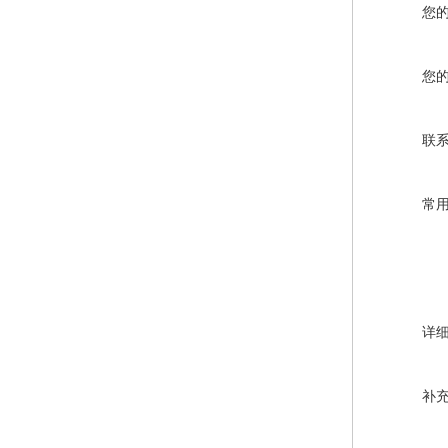
您
您
联
常
详
补