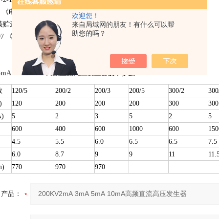
1984 《电子测量仪器安全要求》
欢迎您！
包装贮运标志》
来自局域网的朋友！有什么可以帮
助您的吗？
1-1997 《高压输变电设备的绝缘与配合》
 3mA 5mA 10mA高频直流高压发生器
技术参数：
数
120/5
200/2
200/3
200/5
300/2
300
)
120
200
200
200
300
300
)
5
2
3
5
2
5
600
400
600
1000
600
150
)
4.5
5.5
6.0
6.5
6.5
7.5
)
6.0
8.7
9
9
11
11.
)
770
970
970
产品：