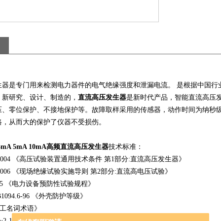
器是专门用来检测电力器件的电气绝缘强度和泄漏电流。 是根据中国行业标准
，新研究、设计、制造的，
直流高压发生器
是新时代产品，智能直流高压
压、零位保护、不接地保护等。故障取样采用的传感器，动作时间为纳秒级
路，从而大的保护了仪器不受损伤。
 3mA 5mA 10mA高频直流高压发生器
技术标准：
8.1-2004 《高压试验装置通用技术条件 第1部分:直流高压发生器》
4.2-2006 《现场绝缘试验实施导则 第2部分:直流高电压试验》
-2005 《电力设备预防性试验规程》
GB1094.6-96 《外壳防护等级》
《电工名词术语》
7.1~2-1997 《高电压试验技术》