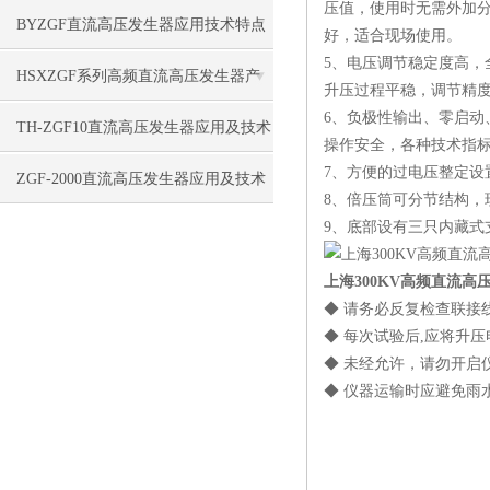
压值，使用时无需外加
BYZGF直流高压发生器应用技术特点
好，适合现场使用。
5、电压调节稳定度高，
HSXZGF系列高频直流高压发生器产
升压过程平稳，调节精度高
6、负极性输出、零启动
品特点
TH-ZGF10直流高压发生器应用及技术
操作安全，各种技术指
7、方便的过电压整定设
特点
ZGF-2000直流高压发生器应用及技术
8、倍压筒可分节结构，
9、底部设有三只内藏式
指标
上海300KV高频直流高
◆ 请务必反复检查联接
◆ 每次试验后,应将升
◆ 未经允许，请勿开启
◆ 仪器运输时应避免雨