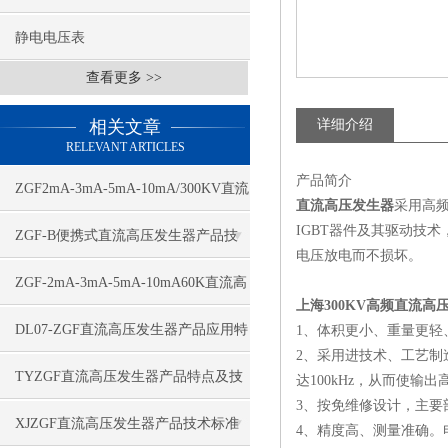
静电电压表
查看更多 >>
相关文章
详细介绍
RELEVANT ARTICLES
产品简介
ZGF2mA-3mA-5mA-10mA/300KV直流
直流高压发生器
采用高
IGBT器件及其驱动技
高压发生器应用特点
ZGF-B便携式直流高压发生器产品技
电压放电而不损坏。
术特点
ZGF-2mA-3mA-5mA-10mA60K直流高
上海300KV高频直流高
压发生器技术特点
DL07-ZGF直流高压发生器产品应用特
1、体积更小、重量更
2、采用进技术、工艺制
点
TYZGF直流高压发生器产品特点及技
达100kHz，从而使输
3、按免维修设计，主
术指标
XJZGF直流高压发生器产品技术标准
4、精度高、测量准确。