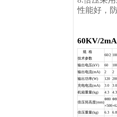
性能好，
60KV/2
规 格
60/2
10
技术参数
输出电压(kV)
60
10
输出电流(mA)
2
2
输出功率(W)
120
20
充电电流(mA)
3.0
3.0
机箱重量(kg)
4.3
4.3
Φ80
Φ8
倍压筒高度(mm)
×500
×6
倍压重量(kg)
6.3
6.8