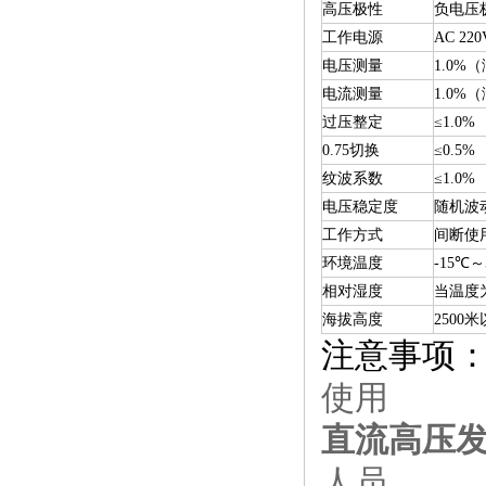
高压极性
负电压
工作电源
AC 220
电压测量
1.0%
电流测量
1.0%
过压整定
≤1.0%
0.75切换
≤0.5%
纹波系数
≤1.0%
电压稳定度
随机波动
工作方式
间断使用
环境温度
-15℃～
相对湿度
当温度为
海拔高度
2500
注意事项
使用
直流高压
人员。