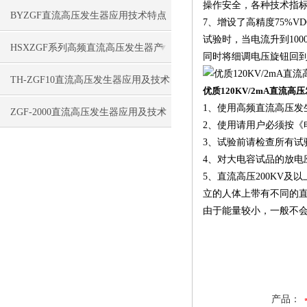
操作安全，各种技术指
BYZGF直流高压发生器应用技术特点
7、增设了高精度75%
试验时，当电流升到10
HSXZGF系列高频直流高压发生器产
同时将细调电压旋钮回
品特点
TH-ZGF10直流高压发生器应用及技术
优质120KV/2mA直流高
1、使用高频直流高压发
特点
ZGF-2000直流高压发生器应用及技术
2、使用请用户必须按《
3、试验前请检查所有
指标
4、对大电容试品的放电
5、直流高压200KV
立的人体上带有不同的
由于能量较小，一般不
产品：