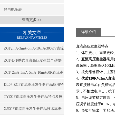
静电电压表
查看更多 >>
相关文章
详细介绍
RELEVANT ARTICLES
直流高压发生器特点
ZGF2mA-3mA-5mA-10mA/300KV直流
1、体积更小、重量更轻
2、
直流高压发生器
采用
高压发生器应用特点
ZGF-B便携式直流高压发生器产品技
高频率，频率高达100
术特点
3、按免维修设计，主
ZGF-2mA-3mA-5mA-10mA60K直流高
4、
优质120KV/2mA
压发生器技术特点
DL07-ZGF直流高压发生器产品应用特
表直接显示加在负载试
示，不怕放电冲击，抗
点
TYZGF直流高压发生器产品特点及技
5、电压调节稳定度高
压调节精度优于0.1%，
术指标
XJZGF直流高压发生器产品技术标准
6、负极性输出、零启动