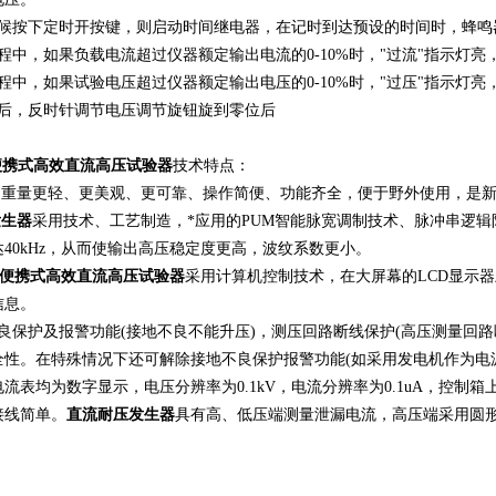
任何时候按下定时开按键，则启动时间继电器，在记时到达预设的时间时，蜂
验过程中，如果负载电流超过仪器额定输出电流的0-10%时，"过流"指示
验过程中，如果试验电压超过仪器额定输出电压的0-10%时，"过压"指示灯
结束后，反时针调节电压调节旋钮旋到零位后
mA便携式高效直流高压试验器
技术特点：
小、重量更轻、更美观、更可靠、操作简便、功能齐全，便于野外使用，是
发生器
采用技术、工艺制造，*应用的PUM智能脉宽调制技术、脉冲串逻辑
40kHz，从而使输出高压稳定度更高，波纹系数更小。
2mA便携式高效直流高压试验器
采用计算机控制技术，在大屏幕的LCD显示
信息。
不良保护及报警功能(接地不良不能升压)，测压回路断线保护(高压测量回
全性。在特殊情况下还可解除接地不良保护报警功能(如采用发电机作为电
流表均为数字显示，电压分辨率为0.1kV，电流分辨率为0.1uA，控
接线简单。
直流耐压发生器
具有高、低压端测量泄漏电流，高压端采用圆