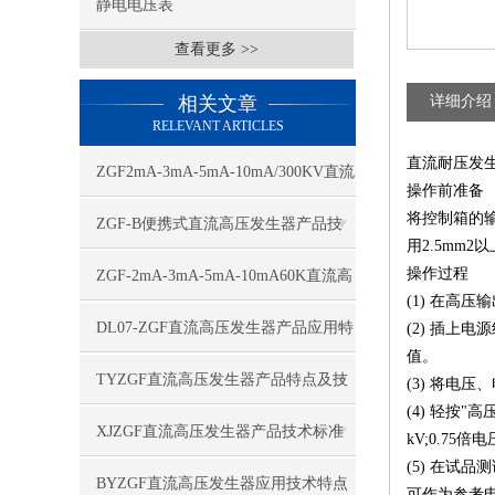
静电电压表
查看更多 >>
相关文章
详细介绍
RELEVANT ARTICLES
直流耐压发
ZGF2mA-3mA-5mA-10mA/300KV直流
操作前准备
将控制箱的
高压发生器应用特点
ZGF-B便携式直流高压发生器产品技
用2.5mm
术特点
操作过程
ZGF-2mA-3mA-5mA-10mA60K直流高
(1) 在高
压发生器技术特点
DL07-ZGF直流高压发生器产品应用特
(2) 插上
值。
点
TYZGF直流高压发生器产品特点及技
(3) 将电
(4) 轻按
术指标
XJZGF直流高压发生器产品技术标准
kV;0.7
(5) 在试
BYZGF直流高压发生器应用技术特点
可作为参考