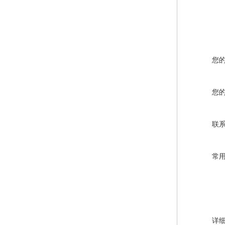
您
您
联
常
详