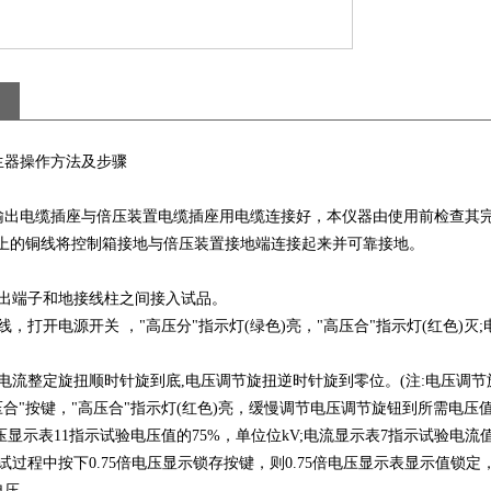
生器操作方法及步骤
输出电缆插座与倍压装置电缆插座用电缆连接好，本仪器由使用前检查其完
2以上的铜线将控制箱接地与倍压装置接地端连接起来并可靠接地。
压输出端子和地接线柱之间接入试品。
电源线，打开电源开关 ，"高压分"指示灯(绿色)亮，"高压合"指示灯(红色)
压、电流整定旋扭顺时针旋到底,电压调节旋扭逆时针旋到零位。(注:电压调节
"高压合"按键，"高压合"指示灯(红色)亮，缓慢调节电压调节旋钮到所需
5倍电压显示表11指示试验电压值的75%，单位位kV;电流显示表7指示试验电流
品测试过程中按下0.75倍电压显示锁存按键，则0.75倍电压显示表显示
电压。