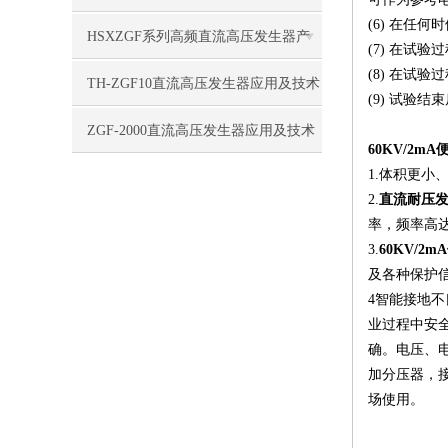
(6) 在
HSXZGF系列高频直流高压发生器产
(7) 在试
(8) 在试
品特点
TH-ZGF10直流高压发生器应用及技术
(9) 试验
特点
ZGF-2000直流高压发生器应用及技术
60KV/2
1.体积更
指标
2.
直流耐压
率，频率高达
3.
60KV/
及各种保护
4智能接地
业过程中安
确。电压、电
加分压器，
场使用。