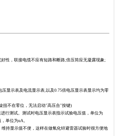
好性，联接电缆不应有短路和断路;倍压筒应无凝露现象;
灭;电压显示表及电流显示表,以及0.75倍电压显示表显示均为零
旋扭不在零位，无法启动"高压合"按键)
电压值进行测试。测试时电压显示表指示试验电压值，单位为
值，单位为uA。
值锁定，维持显示值不便，这样在做氧化锌避雷器试验时很方便地