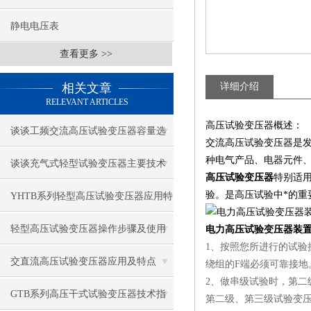
静电电压表
查看更多 >>
相关文章
详细介绍
RELEVANT ARTICLES
高压试验变压器概述：
谈谈工频交流高压试验变压器容量选
交流高压试验变压器是
种电气产品、电器元件
择
谈谈充气式轻型试验变压器主要技术
高压试验变压器
特别适
特点
验。是高压试验中*的重
YHTB系列轻型高压试验变压器应用特
点
轻型高压试验变压器操作步骤及使用
电力高压试验变压器装
1、按照您所进行的试验
注意事项
交直流高压试验变压器应用及特点
绕组的F端必须可靠接地
2、做串级试验时，第二
GTB系列高压干式试验变压器技术指
第二级、第三级试验变