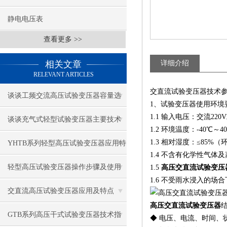
静电电压表
查看更多 >>
相关文章
详细介绍
RELEVANT ARTICLES
交直流试验变压器技术
谈谈工频交流高压试验变压器容量选
1、试验变压器使用环境
1.1 输入电压：交流220V
择
谈谈充气式轻型试验变压器主要技术
1.2 环境温度：-40℃～4
特点
1.3 相对湿度：≤85%
YHTB系列轻型高压试验变压器应用特
1.4 不含有化学性气体
点
轻型高压试验变压器操作步骤及使用
1.5
高压交直流试验变压
1.6 不受雨水浸入的场
注意事项
交直流高压试验变压器应用及特点
高压交直流试验变压器
GTB系列高压干式试验变压器技术指
◆ 电压、电流、时间、