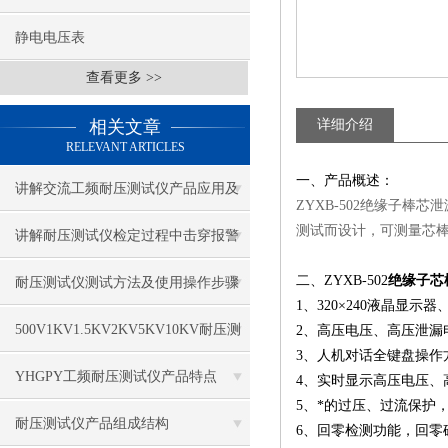
静电电压表
查看更多 >>
相关文章
详细介绍
RELEVANT ARTICLES
一、产品概述：
讲解交流工频耐压测试仪产品应用及
ZYXB-502绝缘子
测试而设计，可测量芯
技术指标
讲解耐压测试仪检定过程中击穿报警
电流
二、ZYXB-502
绝缘子芯
耐压测试仪测试方法及使用操作步骤
1、320×240液晶显示
500V1KV1.5KV2KV5KV10KV耐压测
2、高压电压、高压泄漏
3、人机对话全键盘操作
试仪的操作规程
YHGPY工频耐压测试仪产品特点
4、实时显示高压电压
5、*的过压、过流保护
耐压测试仪产品组成结构
6、回零检测功能，回零