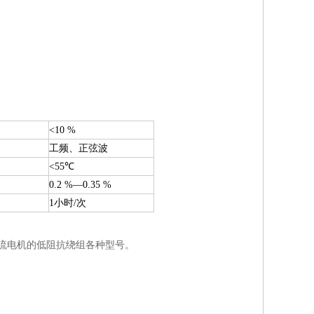
<10 %
工频、正弦波
<55℃
0.2 %—0.35 %
1小时/次
压直流电机的低阻抗绕组各种型号。