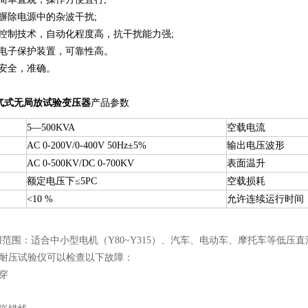
摒除电源中的杂波干扰;
控制技术，自动化程度高，抗干扰能力强;
速电子保护装置，可靠性高。
样安全，准确。
气式无局放试验变压器
产品参数
5—500KVA
空载电流
AC 0-200V/0-400V 50Hz±5%
输出电压波形
AC 0-500KV/DC 0-700KV
表面温升
额定电压下≤5PC
空载损耗
<10 %
允许连续运行时间
的适用范围：适合中小型电机（Y80~Y315）、汽车、电动车、摩托车等低
匝间耐压试验仪可以检查以下故障：
穿