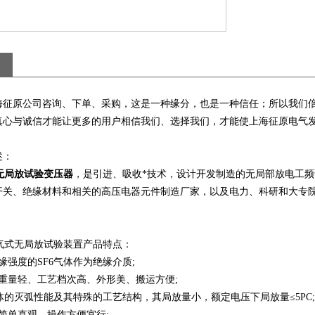
海征原公司咨询、下单、采购，这是一种缘分，也是一种信任；所以我们
真心与诚信才能让更多的用户相信我们、选择我们，才能使上海征原电气
述：
无局放试验变压器
，是引进、吸收*技术，设计开发制造的无局部放电工
开关、绝缘材料和相关的高压电器元件制造厂家，以及电力、科研和大专
充气式无局放试验装置产品特点：
缘强度的SF6气体作为绝缘介质;
重量轻、工艺档次高、外形美、搬运方便;
气体的灭弧性能及其特殊的工艺结构，其局放量小，额定电压下局放量≤5PC;
简单直观，操作方便宜行;