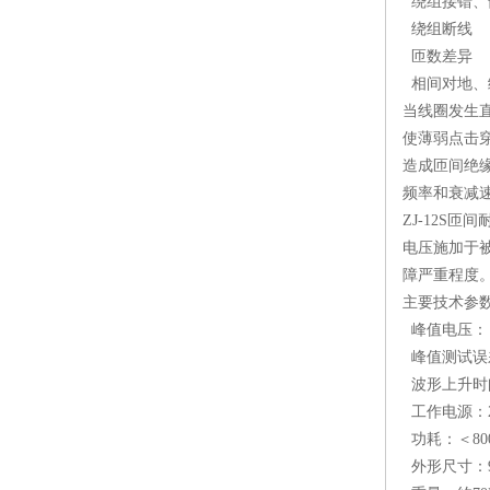
绕组接错、
绕组断线
匝数差异
相间对地、
当线圈发生
使薄弱点击
造成匝间绝
频率和衰减
ZJ-12S
电压施加于
障严重程度
主要技术参
峰值电压： 5
峰值测试误差：≤
波形上升时间： 0
工作电源：220
功耗：＜80
外形尺寸：90 