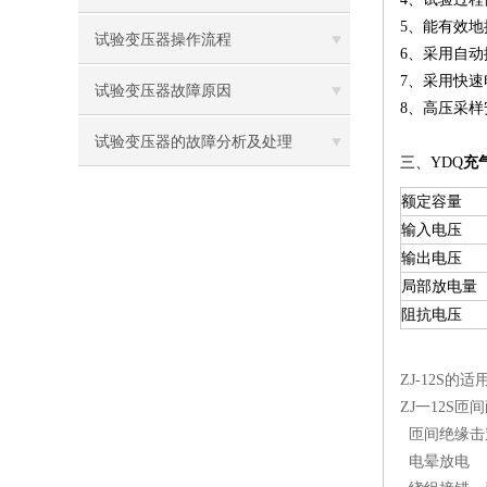
5、能有效地
试验变压器操作流程
6、采用自动
7、采用快
试验变压器故障原因
8、高压采
试验变压器的故障分析及处理
三、
YDQ
充
额定容量
输入电压
输出电压
局部放电量
阻抗电压
ZJ-12S
ZJ一12S
匝间绝缘击
电晕放电