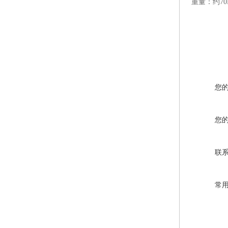
重量：约70
您
您
联
常