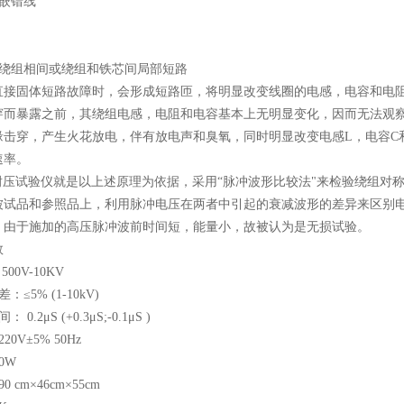
嵌错线
绕组相间或绕组和铁芯间局部短路
直接固体短路故障时，会形成短路匝，将明显改变线圈的电感，电容和电
穿而暴露之前，其绕组电感，电阻和电容基本上无明显变化，因而无法观
缘击穿，产生火花放电，伴有放电声和臭氧，同时明显改变电感L，电容C
速率。
匝间耐压试验仪就是以上述原理为依据，采用“脉冲波形比较法"来检验绕组
被试品和参照品上，利用脉冲电压在两者中引起的衰减波形的差异来区别
。由于施加的高压脉冲波前时间短，能量小，故被认为是无损试验。
数
00V-10KV
5% (1-10kV)
.2μS (+0.3μS;-0.1μS )
V±5% 50Hz
0W
cm×46cm×55cm