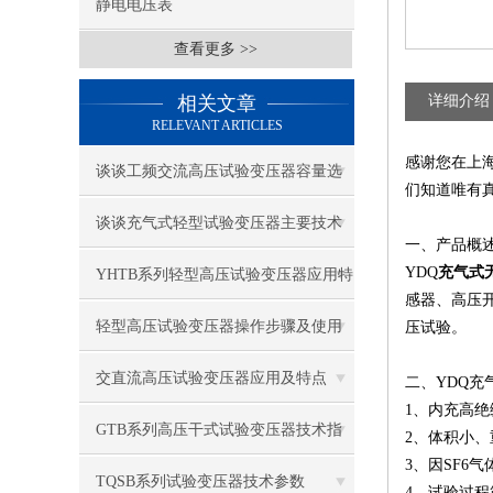
静电电压表
查看更多 >>
相关文章
详细介绍
RELEVANT ARTICLES
感谢您在上
谈谈工频交流高压试验变压器容量选
们知道唯有
择
谈谈充气式轻型试验变压器主要技术
一、产品概
特点
YDQ
充气式
YHTB系列轻型高压试验变压器应用特
感器、高压
点
轻型高压试验变压器操作步骤及使用
压试验。
注意事项
交直流高压试验变压器应用及特点
二、YDQ
1、内充高绝
GTB系列高压干式试验变压器技术指
2、体积小、
3、因SF6
标
TQSB系列试验变压器技术参数
4、试验过程