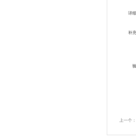
详
补
上一个