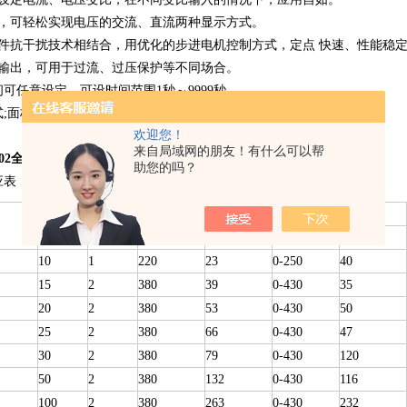
键，可轻松实现电压的交流、直流两种显示方式。
软件抗干扰技术相结合，用优化的步进电机控制方式，定点 快速、性能稳
路输出，可用于过流、过压保护等不同场合。
间可任意设定，可设时间范围1秒～9999秒。
式;面板轻触式按键数字设定，设定值断电保持。
欢迎您！
来自局域网的朋友！有什么可以帮
-102全自动耐压试验控制台
产品参数
助您的吗？
应表
容量
电 源
输 出
KVA
相数
（V）
（A）
（V）
（A）
10
1
220
23
0-250
40
15
2
380
39
0-430
35
20
2
380
53
0-430
50
25
2
380
66
0-430
47
30
2
380
79
0-430
120
50
2
380
132
0-430
116
100
2
380
263
0-430
232