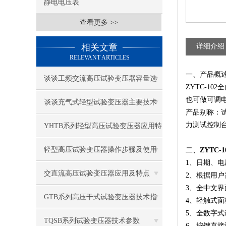
静电电压表
查看更多 >>
相关文章
详细介绍
RELEVANT ARTICLES
一、产品概
谈谈工频交流高压试验变压器容量选
ZYTC-1
也可做可调
择
谈谈充气式轻型试验变压器主要技术
产品别称：
特点
力测试控制
YHTB系列轻型高压试验变压器应用特
点
轻型高压试验变压器操作步骤及使用
二、
ZYTC
1、日期、电
注意事项
交直流高压试验变压器应用及特点
2、根据用户
3、全中文
GTB系列高压干式试验变压器技术指
4、轻触式
5、全数字
标
TQSB系列试验变压器技术参数
6、按键直