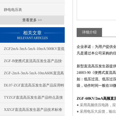
静电电压表
查看更多 >>
相关文章
详细介绍
RELEVANT ARTICLES
企业承诺：为用户提供
ZGF2mA-3mA-5mA-10mA/300KV直流
凡是通过本公司采购的
高压发生器应用特点
ZGF-B便携式直流高压发生器产品技
新型直流高压发生器提供
术特点
24003-90《便携
ZGF-2mA-3mA-5mA-10mA60K直流高
如：低压过流、低压过
压发生器技术特点
DL07-ZGF直流高压发生器产品应用特
级，动作时间一般在10
点
TYZGF直流高压发生器产品特点及技
ZGF-60KV/2mA高频
● 采用高频倍压电路，应
术指标
XJZGF直流高压发生器产品技术标准
● 采用电压大反馈，输