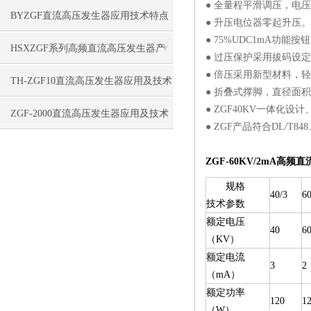
● 全量程平滑调压，电压
BYZGF直流高压发生器应用技术特点
● 升压电位器零起升压。
● 75%UDC1mA功
HSXZGF系列高频直流高压发生器产
● 过压保护采用拔码设
● 倍压采用新型材料，
品特点
TH-ZGF10直流高压发生器应用及技术
● 折叠式撑脚，直径面
● ZGF40KV一体化
特点
ZGF-2000直流高压发生器应用及技术
● ZGF产品符合DL/
指标
ZGF-60KV/2mA高频
规格
40/3
60
技术参数
额定电压
40
6
（KV）
额定电流
3
2
（mA）
额定功率
120
1
（W）