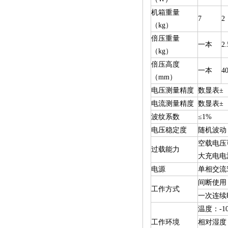
机箱重量
7
2
（kg）
倍压重量
一本
2.
（kg）
倍压高度
一本
4
（mm）
电压测量精度
数显表±（
电流测量精度
数显表±（
波纹系数
≤1%
电压稳定度
随机波动
空载电压
过载能力
大充电电
电源
单相交流50
间断使用
工作方式
一次连续
温度：-1
工作环境
相对湿度