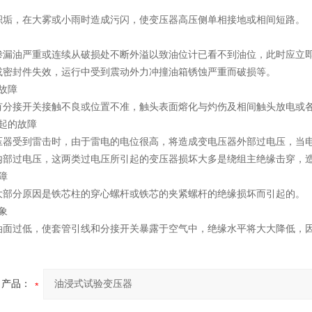
积垢，在大雾或小雨时造成污闪，使变压器高压侧单相接地或相间短路。
渗漏油严重或连续从破损处不断外溢以致油位计已看不到油位，此时应立
或密封件失效，运行中受到震动外力冲撞油箱锈蚀严重而破损等。
故障
有分接开关接触不良或位置不准，触头表面熔化与灼伤及相间触头放电或
起的故障
压器受到雷击时，由于雷电的电位很高，将造成变电压器外部过电压，当
内部过电压，这两类过电压所引起的变压器损坏大多是绕组主绝缘击穿，
障
大部分原因是铁芯柱的穿心螺杆或铁芯的夹紧螺杆的绝缘损坏而引起的。
象
油面过低，使套管引线和分接开关暴露于空气中，绝缘水平将大大降低，
产品：