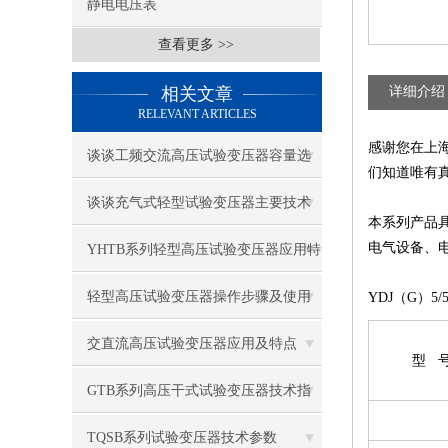
静电电压表
查看更多 >>
相关文章
详细介绍
RELEVANT ARTICLES
感谢您在上
谈谈工频交流高压试验变压器容量选
们知道唯有
择
谈谈充气式轻型试验变压器主要技术
本系列产品
特点
电气设备、
YHTB系列轻型高压试验变压器应用特
点
轻型高压试验变压器操作步骤及使用
YDJ（G）5/5
注意事项
交直流高压试验变压器应用及特点
型 
GTB系列高压干式试验变压器技术指
标
TQSB系列试验变压器技术参数