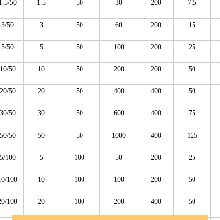
.5/50
1.5
50
30
200
7.5
3/50
3
50
60
200
15
5/50
5
50
100
200
25
0/50
10
50
200
200
50
0/50
20
50
400
400
50
0/50
30
50
600
400
75
0/50
50
50
1000
400
125
/100
5
100
50
200
25
0/100
10
100
100
200
50
0/100
20
100
200
400
50