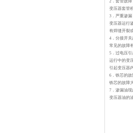
2．套管故障
变压器套管
3．严重渗漏
变压器运行
有焊缝开裂
4．分接开关
常见的故障
5．过电压引
运行中的变
引起变压器
6．铁芯的故
铁芯的故障
7．渗漏油现
变压器油的