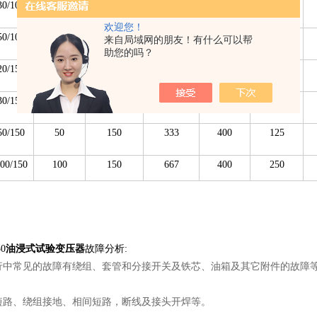
0/100
30
100
300
400
75
欢迎您！
0/100
50
100
500
400
125
来自局域网的朋友！有什么可以帮
助您的吗？
0/150
20
150
133
400
50
0/150
30
150
200
400
75
0/150
50
150
333
400
125
0/150
100
150
667
400
250
0
油浸式试验变压器
故障分析:
行中常见的故障有绕组、套管和分接开关及铁芯、油箱及其它附件的故障
短路、绕组接地、相间短路，断线及接头开焊等。