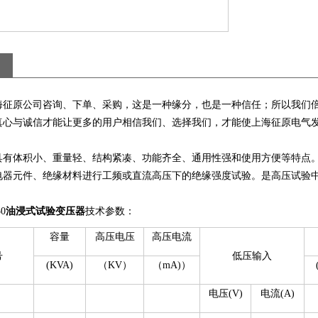
海征原公司咨询、下单、采购，这是一种缘分，也是一种信任；所以我们
真心与诚信才能让更多的用户相信我们、选择我们，才能使上海征原电气
具有体积小、重量轻、结构紧凑、功能齐全、通用性强和使用方便等特点
电器元件、绝缘材料进行工频或直流高压下的绝缘强度试验。是高压试验中
0
油浸式试验变压器
技术参数：
容量
高压电压
高压电流
号
低压输入
(KVA)
（KV）
（mA)）
电压(V)
电流(A)