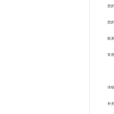
您
您
联
常
详
补