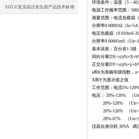
环境条件：温度（5－40
XJZGF直流高压发生器产品技术标准
电源工作频率范围：50Hz±
测量范围：电流负载箱（0.
分辨率0.00001Ω（In=5
电压负载箱（0.010mS-2
分辨率0.00001mS（Un=
基本误差：百分表1.5级
同向分量DX=±(a%×X+b
正交分量DY=±(a%×y+b%
a和b为准确等级指数，a=b
X和Y为显示值之值
工作范围：电流5%-120% 
电压： 20%-120% （Un
20%-120% （Un=1
20%-120% （Un=1
20%-67% （Un=1
仪器自身功耗 30VA 调