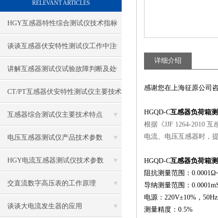
RELEVANT ARTICLES
HGY互感器特性综合测试仪技术指标
谈谈互感器伏安特性测试仪工作中注
详细介绍
意事项
讲解互感器测试仪试验故障判断及处
感谢您在上海征原公司
理
CT/PT互感器伏安特性测试仪主要技术
HGQD-C
互感器负荷箱测
指标
互感器综合测试仪主要技术特点
根据《JJF 1264-
电流、电压互感器时，
电压互感器测试仪产品技术参数
HGY电流互感器测试仪技术参数
HGQD-C
互感器负荷箱测
阻抗测量范围：0.0001Ω~9
交直流数字高压表的工作原理
导纳测量范围：0.0001mS~
电源：220V±10%，50Hz
谈谈大电流发生器的应用
测量精度：0.5%