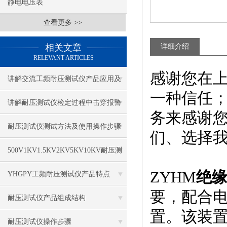
静电电压表
查看更多 >>
相关文章
详细介绍
RELEVANT ARTICLES
感谢您在
讲解交流工频耐压测试仪产品应用及
一种信任
技术指标
讲解耐压测试仪检定过程中击穿报警
务来感谢
电流
耐压测试仪测试方法及使用操作步骤
们、选择
500V1KV1.5KV2KV5KV10KV耐压测
ZYHM
绝
试仪的操作规程
YHGPY工频耐压测试仪产品特点
要，配合电
耐压测试仪产品组成结构
置。该装置符
耐压测试仪操作步骤