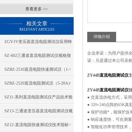
查看更多 >>
相关文章
RELEVANT ARTICLES
详细介绍
ZGY-IV变压器直流电阻测试仪应用特
企业承诺：为用户提供
征
​SZ-602三通道直流电阻测试仪规格指
诺：凡是通过本公司采
标
SZBZ-2510直流电阻快速测试仪（1-
ZY44B
直流电阻测试仪
3A）功能特点
​SZBZ-2520直流电阻测试仪（5-20A）
ZY44B
直流电阻测试仪
性能特征
​SZ11-系列直流电阻测试仪产品技术指
● 交直流供电方式，采
● 320×240点阵的6
标
​SZ13-三通道变压器直流电阻测试仪规
● 保护功能*，能保护
● 响应速度快，可在测
格特点
SZ12-直流电阻快速测试仪技术指标
● 智能化功率管理技术