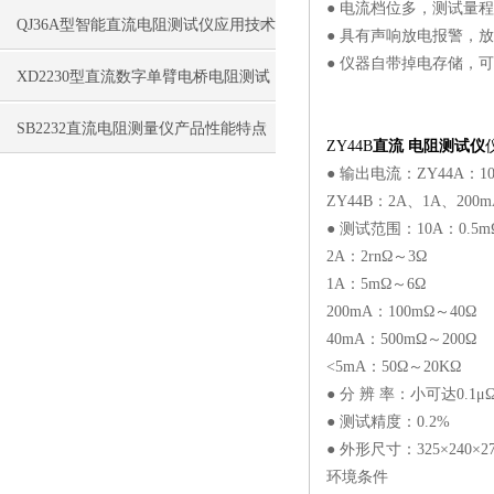
● 电流档位多，测试量
QJ36A型智能直流电阻测试仪应用技术
● 具有声响放电报警，
● 仪器自带掉电存储，可
特点
XD2230型直流数字单臂电桥电阻测试
仪性能特点
SB2232直流电阻测量仪产品性能特点
ZY44B
直流 电阻测试仪
● 输出电流：ZY44A：1
ZY44B：2A、1A、200
● 测试范围：10A：0.5m
2A：2rnΩ～3Ω
1A：5mΩ～6Ω
200mA：100mΩ～40Ω
40mA：500mΩ～200Ω
<5mA：50Ω～20KΩ
● 分 辨 率：小可达0.1μ
● 测试精度：0.2%
● 外形尺寸：325×240×27
环境条件