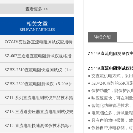
查看更多 >>
相关文章
RELEVANT ARTICLES
详细介绍
ZGY-IV变压器直流电阻测试仪应用特
ZY44A直流电阻测量
征
​SZ-602三通道直流电阻测试仪规格指
ZY44A
直流电阻测试仪
标
SZBZ-2510直流电阻快速测试仪（1-
● 交直流供电方式，采
3A）功能特点
● 320×240点阵的6
​SZBZ-2520直流电阻测试仪（5-20A）
● 保护功能*，能保护
性能特征
​SZ11-系列直流电阻测试仪产品技术指
● 响应速度快，可在测
● 智能化功率管理技术
标
​SZ13-三通道变压器直流电阻测试仪规
● 电流档位多，测试量
● 具有声响放电报警，
格特点
SZ12-直流电阻快速测试仪技术指标
● 仪器自带掉电存储，可