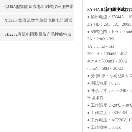
QJ36A型智能直流电阻测试仪应用技术
ZY44A
直流电阻测试仪
● 输出电流：ZY44A：1
特点
XD2230型直流数字单臂电桥电阻测试
ZY44B：2A、1A、200
● 测试范围：10A：0.5m
仪性能特点
SB2232直流电阻测量仪产品性能特点
2A：2rnΩ～3Ω
1A：5mΩ～6Ω
200mA：100mΩ～40Ω
40mA：500mΩ～200Ω
<5mA：50Ω～20KΩ
● 分 辨 率：小可达0.1μ
● 测试精度：0.2%
● 外形尺寸：325×240×27
环境条件
● 工作温度：-20℃～40
● 工作湿度：<80%RH
● 工作电压：AC220V±1
● 工作频率：50HZ