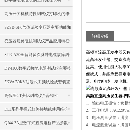
数字接地电阻表的工作原理说明
高压开关机械特性测试仪打印机的维
护方法
SZSB-SF6气体试验变压器主要功能和
详细介绍
特点
变压器短路阻抗测试仪产品应用特征
高频直流高压发生器又
STR-A30全智能多次脉冲电缆故障测
流高压发生器、交直流
提高。使用性能大功率I
试仪产品特点
DY4100数字式接地电阻测试仪主要技
便携式，并能承受额定
术参数
器、电力电缆、发电机
5KVA/50KV油浸式工频试验成套装置
技术参数
高低压CT变比测试仪产品特性
高频直流高压发生器-四
1、输出电压极性：负极
DLJ系列手握式短路接地线使用维护
2、工作电源：AC220V±1
3、电压测量误差：满度2%
QJ44-3A型数字式直流电桥产品参数
4、电流测量误差：满度1%