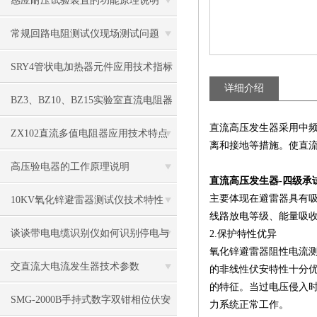
感应耐压试验装置的功能原理说明
常规回路电阻测试仪现场测试问题
​SRY4管状电加热器元件应用技术指标
详细介绍
​BZ3、BZ10、BZ15实验室直流电阻器
直流高压发生器采用中频
主要技术参数
​ZX102直流多值电阻器应用技术特点
离和接地等措施。使直
高压验电器的工作原理说明
直流高压发生器-四级承
主要体现在避雷器具有
10KV氧化锌避雷器测试仪技术特性
线路放电等级、能量吸收
谈谈带电电缆识别仪如何识别停电与
2.保护特性优异
氧化锌避雷器阻性电流
带电
交直流大电流发生器技术参数
的非线性伏安特性十分
的特征。当过电压侵入
SMG-2000B手持式数字双钳相位伏安
力系统正常工作。