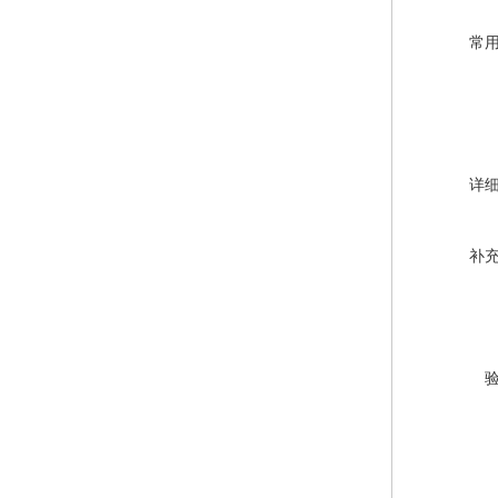
常
详
补