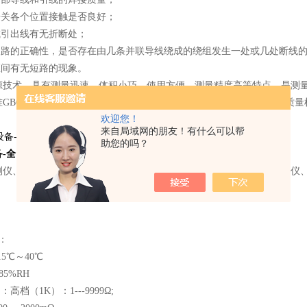
开关各个位置接触是否良好；
或引出线有无折断处；
联支路的正确性，是否存在由几条并联导线绕成的绕组发生一处或几处断线
匝间有无短路的现象。
源技术，具有测量迅速、体积小巧、使用方便、测量精度高等特点，是测
GB6587-86《电子测量仪器环境试验总纲》及GB6593-86《电子仪器
欢迎您！
来自局域网的朋友！有什么可以帮
助您的吗？
备-全自动直流电阻测试仪
产品别称：
测仪、直流电阻测试仪、变压器绕组直流电阻测试仪、变压器直阻速测仪
：
5℃～40℃
5%RH
高档（1K）：1---9999Ω;