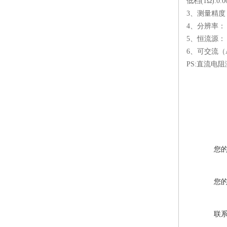
低档(1Ω):0.00
3、测量精度：
4、分辨率： 
5、恒流源： 1
6、可交流（
PS:直流
您
您
联