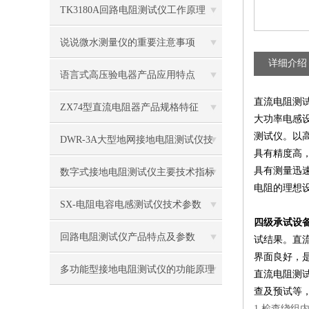
TK3180A回路电阻测试仪工作原理
说说微水测量仪的重要注意事项
详细介绍
语言式高压验电器产品应用特点
直流电阻测
ZX74型直流电阻器产品规格特征
大功率电感
测试仪。以
DWR-3A大型地网接地电阻测试仪技
具有精度高
术指标的分析
具有测量迅
数字式接地电阻测试仪主要技术指标
电阻的理想
SX-电阻电容电感测试仪技术参数
四级承试设
回路电阻测试仪产品特点及参数
试结果。直
界面良好，
多功能型接地电阻测试仪的功能原理
直流电阻测
查及预试等
1.检查绕组