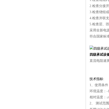
2.检查分接
3.检查绕组
4.检查并
5.检查层、
采用全新电
符合国家标准
四级承试设
直流电阻速
技术指标:
1、使用条件
环境温度：-1
相对温度：≤8
2、 测试范围：