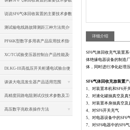
讲解SF6气体回收装置的重要技术参数
说说SF6气体回收装置的主要技术参数
及适用范围
测试输电线路故障测距三种方法简介
详细介绍
​PF66K型数字多用表产品应用技术指
SF6气体回收充气装置
标
XC/TC试验变压器控制台产品性能及
体绝缘电器设备的制造厂
体，同时进行净化处理压
参数
DLKG-III高低压开关柜通电试验台使
用环境
SF6气体回收充放装置
产
谈谈大电流发生器产品适用范围
1、对装置本机和SF6开
高精度回路电阻测试仪技术参数及工
2、对液化罐抽真空及真
3、对装置本身抽真空及
作原理
高压数字兆欧表操作方法
4、对SF6开关充气
5、对电器设备中的SF
7、对SF6电器中的SF