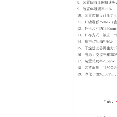
8、装置回收压缩机速率20
9、装置年泄漏率<1%
10、装置贮罐设计压力4.5
11、贮罐容积250KG（
12、外形尺寸约1850mm×1
13、贮存方式：液态、
14、噪声≤75dB声压级
15、干燥过滤器再生方
16、电源：交流三相380V
17、装置总功率<16KW
18、装置重量：1180公
19、净化：微水10PPm
产品：