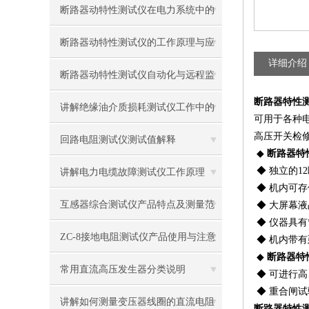
断路器动特性测试仪在电力系统中的
关键作用
断路器动特性测试仪的工作原理与应
详细介绍
用技术详解
断路器动特性测试仪自动化与远程监
断路器特性
控技术
讲解绝缘油介质损耗测试仪工作中的
可用于各种
高压开关检
检测状态
回路电阻测试仪测试值解释
◆
断路器特
◆ 独立的
讲解电力电缆故障测试仪工作原理
◆ 机内可存
互感器综合测试仪产品特点及测量范
◆ 大屏幕液
◆ 仪器具
围
ZC-8接地电阻测试仪产品使用与注意
◆ 机内带
◆
断路器特
事项
常用直流高压发生器分类说明
◆ 可进行
◆ 重合闸
讲解如何测量变压器线圈的直流电阻
断路器特性