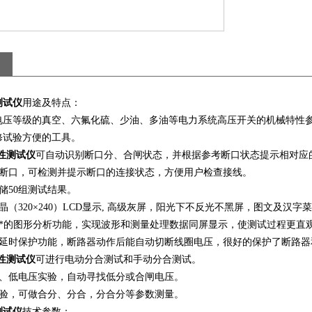
测试仪
用途及特点：
电压等级的真空、六氟化硫、少油、多油等电力系统高压开关的机械特性
修试验方便的工具。
性测试仪
可自动识别断口分、合闸状态，并根据参考断口状态提示相对应
12断口，可检测并提示断口的连接状态，方便用户检查接线。
储50组测试结果。
晶（320×240）LCD显示, 高级灰屏，阳光下不反光不黑屏，图文及
有*的图形分析功能，实现波形和测量处理数据同屏显示，使测试过程更直
有延时保护功能，断路器动作后能自动切断线圈电压，很好的保护了断路器
性测试仪
可进行电动分合测试和手动分合测试。
高、低电压实验，自动寻找低分或合闸电压。
试验，可做合分、分合，分合分等参数测量。
测试仪
技术参数：