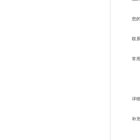
您
联
常
详
补