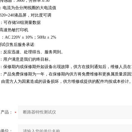
器：360о，分辨率:0.5о
量：电流为合分闸线圈的大电流值
320×240液晶屏，对比度可调
：可存储50组测量数据
：高速热敏打印机
C 220V ± 10%；50Hz ± 2%
测试仪
售后服务承诺:
：反应迅速、处理得当、服务周到。
：用户满意是我们的终目标。
：保修期内或保修期外如设备出现故障，供方在接到通知后，维修人员在
：产品免费保修期为一年，在保修期内供方将免费维修和更换属质量原因
，由需方人为因素造成的设备损坏，供方维修或提供的配件均按成本价计
产品：
的单位：