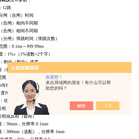
12路
（合闸）时间
闸）相内不同期
闸）相间不同期
闸）弹跳时间（弹跳次数）
.1ms～999.99ms
%±（1%读数+2个字）
量：刚分（刚合）速度
行程段或角度段）平均速度
欢迎您！
m传感器 0.01～25.00m/s，
来自局域网的朋友！有什么可以帮
器 0.001～2.50m/s
助您的吗？
感器 1周波/ 0.5°
量：动触头行程（行程）
（开距）
或反程（超程）
mm，分辨率:0.1mm
00mm（选配），分辨率:1mm