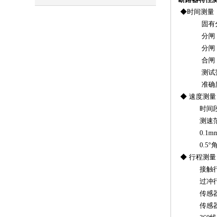
◆时间测量：
固有分闸
分闸（合
分闸（合
合闸（分
测试范围：0
准确度：1
◆ 速度测
时间段（
测速范围：1m
0.1mm传感
0.5°角度传
◆ 行程测
接触行程
过冲行程
传感器：50
传感器：3